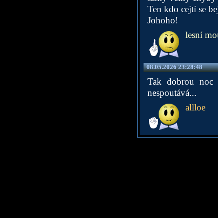
Ten kdo cejtí se bej
Johoho!
lesní mo
08.05.2026 23:28:48
Tak dobrou noc 
nespoutává...
allloe