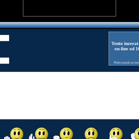
Tento inzerat
on-line od 
Přidej inzerát on-lin