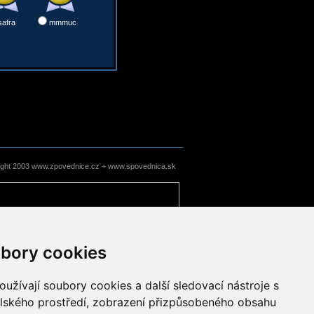
safra
mmmuc
ight 2003 www.zpovednice.cz + www.spovednica.sk
bory cookies
užívají soubory cookies a další sledovací nástroje s
elského prostředí, zobrazení přizpůsobeného obsahu