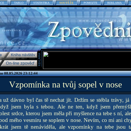
ACE
TABLO
STATISTIKA
SOUTĚŽE
POMOZTE
REKLAMA
no 08.05.2026 23:12:44
Vzpomínka na tvůj sopel v nose
 a už dávno byl čas tě nechat jít. Držím se stébla trávy, j
když jsem byla s tebou. Ale ne ten, když jsem přemýšl
lest srdce, kterou jsem měla při myšlence na tebe s ní, ale
dobod mého vesmíru se soplem v nose. Nevím, co mi ani chyb
ikrát jsem tě nenáviděla, ale vzpomínky na tebe jsou 