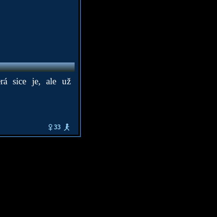
 sice je, ale už
33