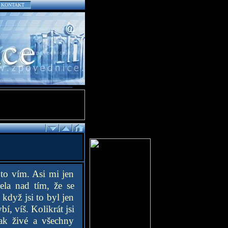
KONTAKT
á to vím. Asi mi jen
ela nad tím, že se
 když jsi to byl jen
í, víš. Kolikrát jsi
tak živé a všechny