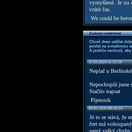
vymyšlené. Je na č
vrátit čas.
We could be hero
Zaslaná rozhřešení
Chceš dnes udělat dob
poslat na e-mailovou a
A jestliže nechceš, aby
11.05.2026 11:51:19
Neplač u Berlínské
Nepochopili jsme se,
Stačilo napsat
Pijetonik
09.05.2026 00:38:24
Jó to se stává, že se
čert má vošoupaný
samý velký chyby 