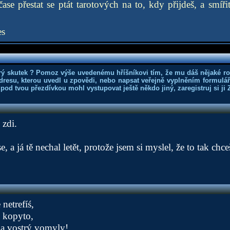
ase přestat se ptát tarotových na to, kdy přijdeš, a smířit
es
rý skutek ? Pomoz výše uvedenému hříšníkovi tím, že mu dáš nějaké r
dresu, kterou uvedl u zpovědi, nebo napsat veřejně vyplněním formuláře
 pod tvou přezdívkou mohl vystupovat ještě někdo jiný, zaregistruj si ji
 zdi.
 a já tě nechal letět, protože jsem si myslel, že to tak chce
 netrefíś,
 kopyto,
a vostrý vomyly!