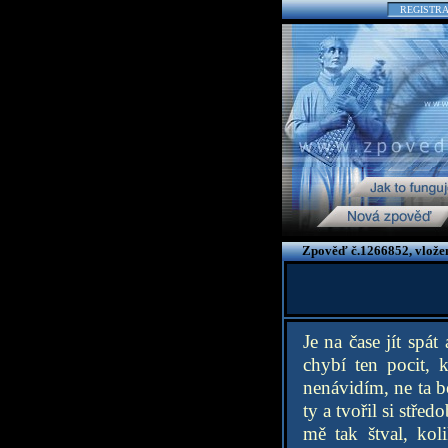
REGISTR
Zpověď č.1266852, vlože
Je na čase jít spát
chybí ten pocit, 
nenávidím, ne ta bo
ty a tvořil si stře
mě tak štval, kol