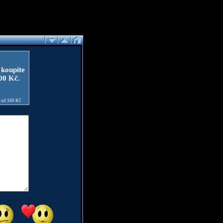
 koupíte
100 Kč.
e od 100 Kč