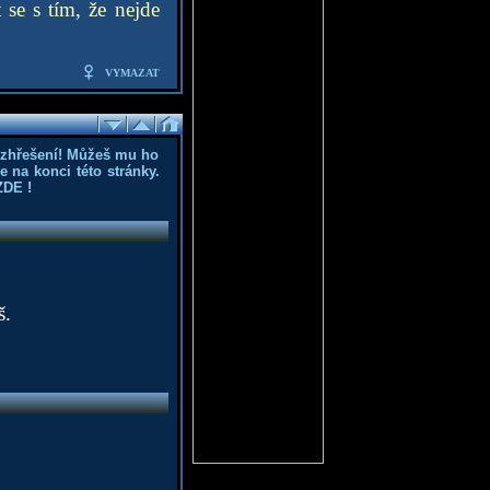
 se s tím, že nejde
VYMAZAT
ozhřešení! Můžeš mu ho
 na konci této stránky.
ZDE
!
š.