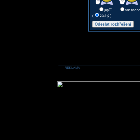
jupííí
tak bach
(
žádný )
REKLAMA