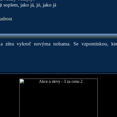
t soplem, jako já, jó, jako já
udrost
a zítra vykroč novýma nohama. Se vzpomínkou, která