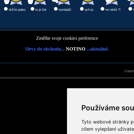
a
držím palec
to je fuk
tumáááš
ach jo
no nééé ?!
Změňte svoje cookies preference
Slevy do obchodu...
NOTINO
...aktuálně.
Copyr
Používáme sou
Tyto webové stránky po
cílem vylepšení uživat