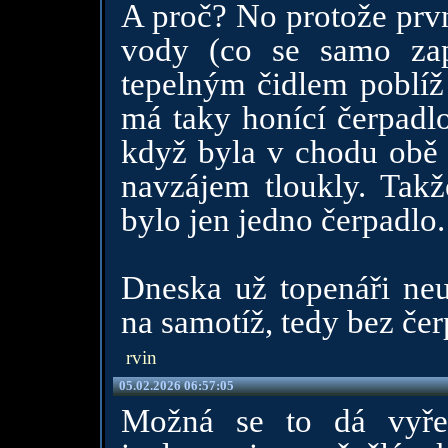
A proč? No protože prvn
vody (co se samo zapn
tepelným čidlem poblíž 
má taky honící čerpadlo
když byla v chodu obě č
navzájem tloukly. Tak
bylo jen jedno čerpadlo.
Dneska už topenáři neum
na samotíž, tedy bez čer
rvin
05.02.2026 06:57:05
Možná se to dá vyřeš