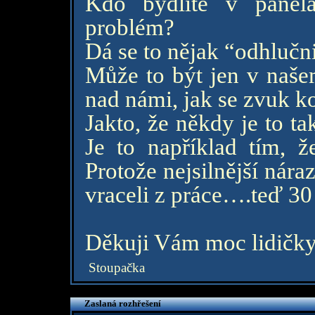
Kdo bydlíte v panelá
problém?
Dá se to nějak “odhlučn
Může to být jen v naše
nad námi, jak se zvuk k
Jakto, že někdy je to t
Je to například tím, 
Protože nejsilnější nára
vraceli z práce….teď 30 
Děkuji Vám moc lidičky
Stoupačka
Zaslaná rozhřešení