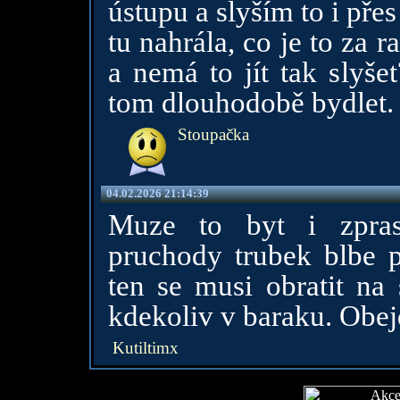
ústupu a slyším to i pře
tu nahrála, co je to za 
a nemá to jít tak slyše
tom dlouhodobě bydlet. 
Stoupačka
04.02.2026 21:14:39
Muze to byt i zpras
pruchody trubek blbe p
ten se musi obratit na
kdekoliv v baraku. Obejdi
Kutiltimx