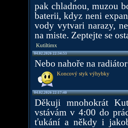
pak chladnou, muzou b
baterii, kdyz neni expa
vody vytvari narazy, n
na miste. Zeptejte se os
Kutiltimx
04.02.2026 22:34:53
Nebo nahoře na radiátor 
Koncový styk výhybky
04.02.2026 22:17:40
Děkuji mnohokrát Kuti
vstávám v 4:00 do prác
ťukání a někdy i jak