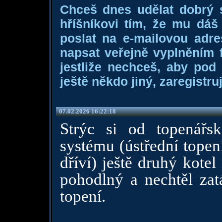
Chceš dnes udělat dobrý
hříšníkovi tím, že mu dá
poslat na e-mailovou adre
napsat veřejně vyplněním f
jestliže nechceš, aby pod
ještě někdo jiný, zaregistruj
07.02.2026 16:22:18
Strýc si od topenářs
systému (ústřední topen
dříví) ještě druhý kote
pohodlný a nechtěl zat
topení.