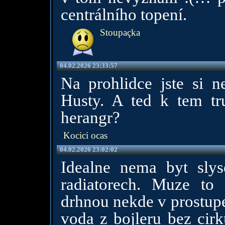
centrálního topení.
Stoupaçka
04.02.2026 23:33:57
Na prohlidce jste si n
Husty. A ted k tem tr
herangr?
Kocici ocas
04.02.2026 23:02:02
Idealne nema byt slys
radiatorech. Muze to 
drhnou nekde v prostupe
voda z bojleru bez cirk