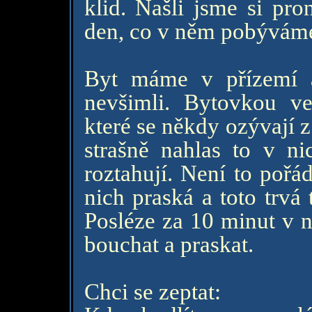
klid. Našli jsme si pro
den, co v něm pobývám
Byt máme v přízemí a
nevšimli. Bytovkou ve
které se někdy ozývají z
strašně nahlas to v ni
roztahují. Není to pořá
nich praská a toto trvá
Posléze za 10 minut v 
bouchat a praskat.
Chci se zeptat: