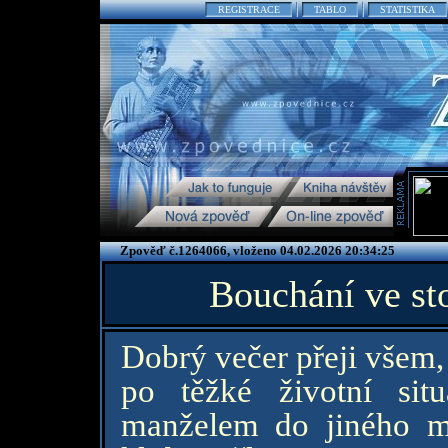
REGISTRACE
TABLO
STATISTIKA
Zpověď č.1264066, vloženo 04.02.2026 20:34:25
Bouchání ve st
Dobrý večer přeji všem,
po těžké životní sit
manželem do jiného m