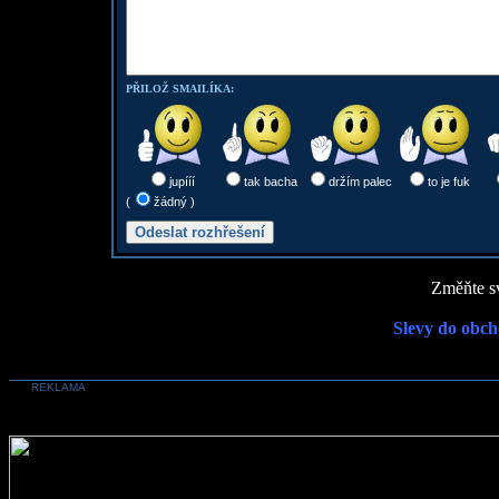
PŘILOŽ SMAILÍKA:
jupííí
tak bacha
držím palec
to je fuk
(
žádný )
Změňte sv
Slevy do obch
REKLAMA