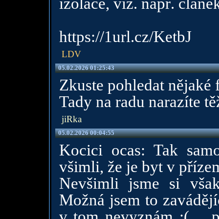
izolace, viz. např. článe
https://1url.cz/KetbJ
LDV
05.02.2026 01:25:43
Zkuste pohledat nějaké f
Tady na radu narazíte tě
jiRka
05.02.2026 00:04:55
Kocici ocas: Tak samo
všimli, že je byt v příze
Nevšimli jsme si vša
Možná jsem to zavádějí
v tom nevyznám :(… pro