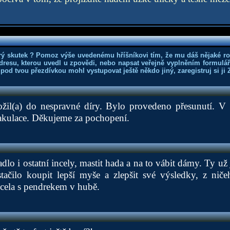
rý skutek ? Pomoz výše uvedenému hříšníkovi tím, že mu dáš nějaké r
dresu, kterou uvedl u zpovědi, nebo napsat veřejně vyplněním formuláře
 pod tvou přezdívkou mohl vystupovat ještě někdo jiný, zaregistruj si ji
ožil(a) do nespravné díry. Bylo provedeno přesunutí. V
jakulace. Děkujeme za pochopení.
lo i ostatní incely, mastit hada a na to vábit dámy. Ty už
ačilo koupit lepší myše a zlepšit své výsledky, z niče
incela s pendrekem v hubě.