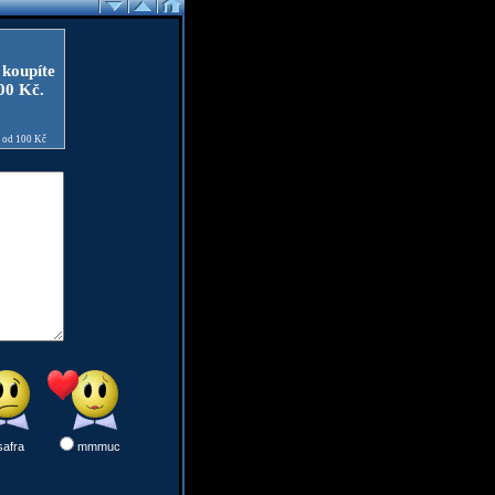
 koupíte
100 Kč.
e od 100 Kč
safra
mmmuc