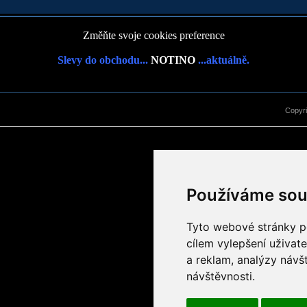
Změňte svoje cookies preference
Slevy do obchodu...
NOTINO
...aktuálně.
Copyr
Používáme sou
Tyto webové stránky po
cílem vylepšení uživat
a reklam, analýzy návš
návštěvnosti.