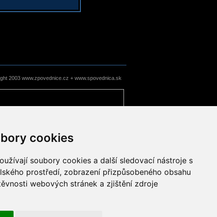
ight 2003 www.zpovednice.cz + www.spovednica.sk
bory cookies
užívají soubory cookies a další sledovací nástroje s
elského prostředí, zobrazení přizpůsobeného obsahu
těvnosti webových stránek a zjištění zdroje