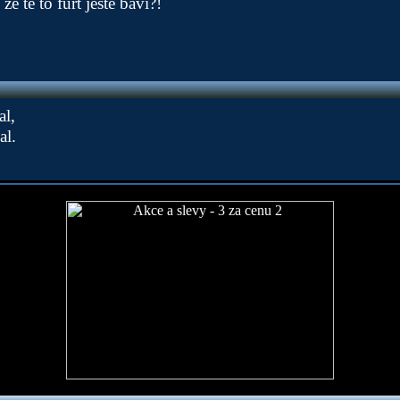
 tě to furt ještě baví?!
al,
al.