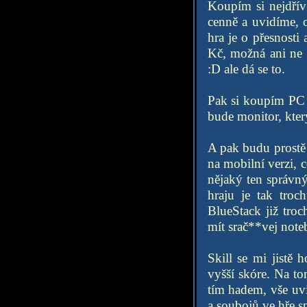
Koupím si nejdří
cenně a uvidíme, o
hra je o přesnosti
Kč, možná ani ne
:D ale dá se to.
Pak si koupím PC s
bude monitor, kter
A pak budu prostě 
na mobilní verzi, c
nějaký ten správn
hraju je tak troc
BlueStack již troc
mít srač**vej note
Skill se mi jistě 
vyšší skóre. Na t
tím hadem, vše uvi
a soubojů ve hře s