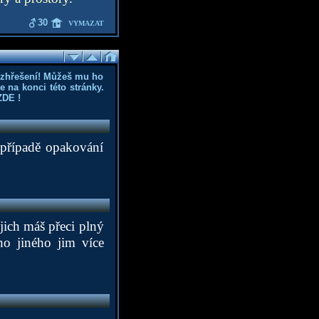
30
VYMAZAT
ozhřešení! Můžeš mu ho
 na konci této stránky.
ZDE
!
 případě opakování
 jich máš přeci plný
ho jiného jim více