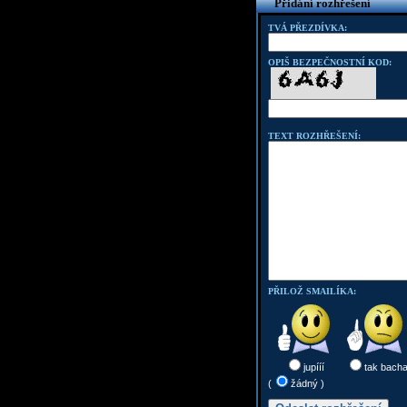
Přidání rozhřešení
TVÁ PŘEZDÍVKA:
OPIŠ BEZPEČNOSTNÍ KOD:
TEXT ROZHŘEŠENÍ:
PŘILOŽ SMAILÍKA:
jupííí
tak bach
(
žádný )