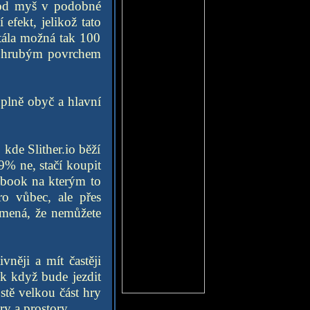
pod myš v podobné
efekt, jelikož tato
stála možná tak 100
s hrubým povrchem
úplně obyč a hlavní
kde Slither.io běží
99% ne, stačí koupit
ebook na kterým to
ro vůbec, ale přes
namená, že nemůžete
vněji a mít častěji
k když bude jezdit
stě velkou část hry
ry a prostory.