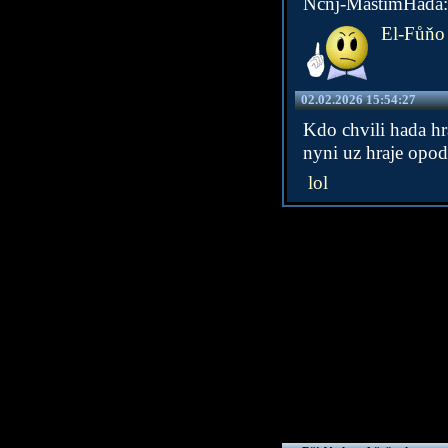
Ncnj-MastímHada: že
El-Fůňo
02.02.2026 15:54:27
Kdo chvili hada hr
nyni uz hraje opod
lol