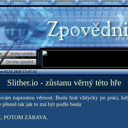
ACE
TABLO
STATISTIKA
SOUTĚŽE
POMOZTE
REKLAMA
no 02.02.2026 15:47:32
Slither.io - zůstanu věrný této hře
hovám naprostou věrnost. Budu hrát vždycky po práci, k
 přesně tak jak to má být podle hesla:
, POTOM ZÁBAVA.