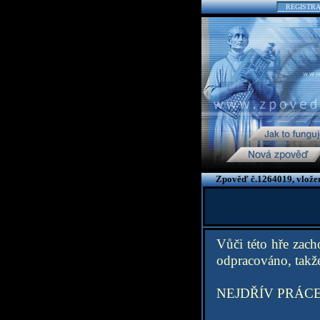
REGISTR
Zpověď č.1264019, vlože
Vůči této hře zac
odpracováno, takže
NEJDŘÍV PRÁCE