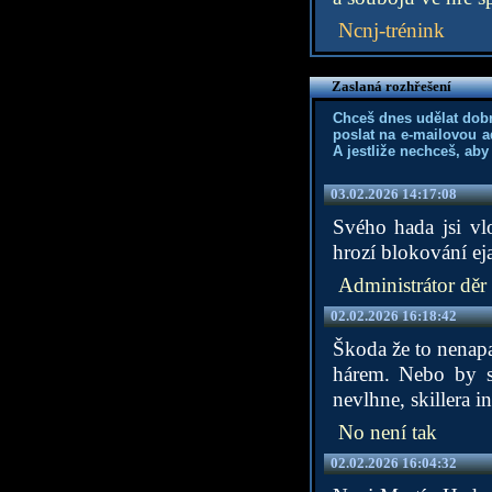
Ncnj-trénink
Zaslaná rozhřešení
Chceš dnes udělat dob
poslat na e-mailovou a
A jestliže nechceš, aby
03.02.2026 14:17:08
Svého hada jsi vl
hrozí blokování e
Administrátor děr
02.02.2026 16:18:42
Škoda že to nenapad
hárem. Nebo by st
nevlhne, skillera 
No není tak
02.02.2026 16:04:32