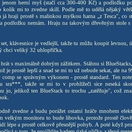
v jenom herní myš (stačí cca 300-400 Kč) a podložku 
 kolik mi to zvedne skill. Podle mě to udělá nějaký větší 
 a já hraji prostě s malinkou myškou hama „z Tesca", co 
 a podložku nemám. Hraju na takovým dřevěným stole 
et, klávesnice je vedlejší, takže tu můžu koupit levnou, 
ý chci veliký 32 uhlopříčka.
hrát s maximálně dobrým zážitkem. Stáhnu si BlueStacks, 
ož je prostě lepší a snad se mi to už nebude sekat, ale na 
ý comp se správným výkonem - prostě standard. Ten not
hu sra***, takže se mi to v prohlížeči sice neseká sko
hu jo, jelikož ten BlueStack to trochu „zatěžuje", což z
bok.
hodně zvedne a budu porážet ostatní hráče mnohem efekti
om velkým monitoru to bude libovka, protože prostě člově
dí lépe a prostě celkově přesnější pohyb. A poté když pro
počívá v tom, že projíždíte hadem úzké uličky a těsné meze