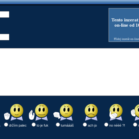
Tento inzerat
on-line od 
Přidej inzerát on-lin
a
držím palec
to je fuk
tumáááš
ach jo
no nééé ?!