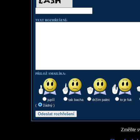
TEXT ROZHŘEŠENÍ:
PŘILOŽ SMAILÍKA:
jupííí
tak bacha
držím palec
to je fuk
(
žádný )
Změňte sv