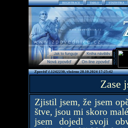
REGISTRACE
TABLO
STATISTIKA
Zpověď č.1242230, vloženo 28.10.2024 17:25:42
Zase j
Zjistil jsem, že jsem op
štve, jsou mi skoro malé 
jsem dojedl svoji obv