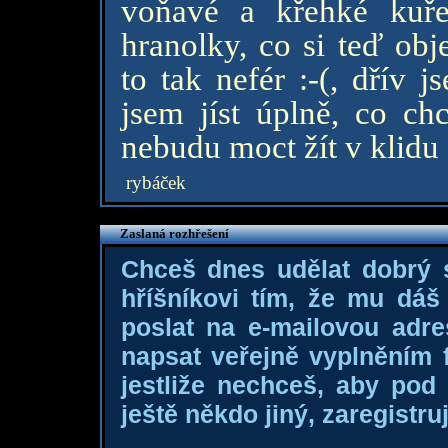
voňavé a křehké kuře
hranolky, co si teď ob
to tak nefér :-(, dřív 
jsem jíst úplně, co chc
nebudu moct žít v klidu 
rybáček
Zaslaná rozhřešení
Chceš dnes udělat dobrý
hříšníkovi tím, že mu dá
poslat na e-mailovou adre
napsat veřejně vyplněním f
jestliže nechceš, aby pod
ještě někdo jiný, zaregistruj