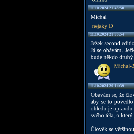
11.10.2024 21:45:58
Michal
nejaky D
11.10.2024 21:35:54
Ježek second editi
Já se obávám, Ježk
bude někdo druhý
Michal-
11.10.2024 20:14:39
Obávám se, že člov
aby se to povedlo
ohledu je opravdu 
svého těla, o který
Člověk se většinou