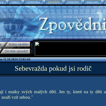
ACE
TABLO
STATISTIKA
SOUTĚŽE
POMOZTE
REKLAMA
o 11.10.2024 13:01:43
Sebevražda pokud jsi rodič
jí i matky svých malých dětí. Jen ty, které na ty děti a
 snaží vzít sebou."