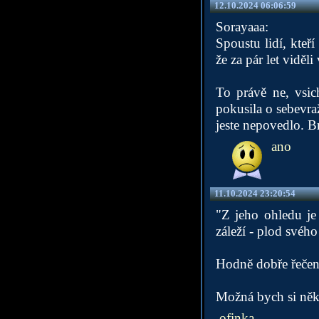
12.10.2024 06:06:59
Sorayaaa:
Spoustu lidí, kteř
že za pár let viděli
To právě ne, vsic
pokusila o sebevraž
jeste nepovedlo. B
ano
11.10.2024 23:20:54
"Z jeho ohledu je
záleží - plod svého
Hodně dobře řečeno
Možná bych si někd
ofinka