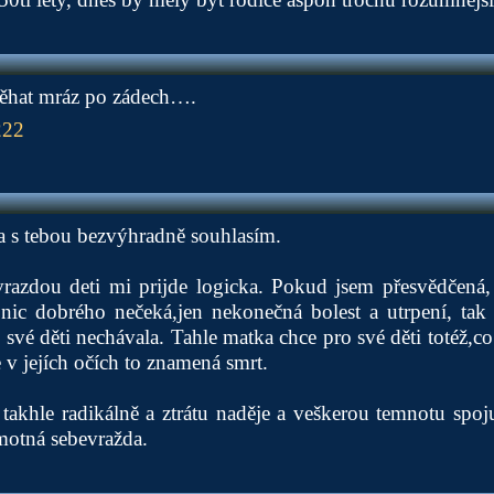
běhat mráz po zádech….
222
a s tebou bezvýhradně souhlasím.
razdou deti mi prijde logicka. Pokud jsem přesvědčená, 
nic dobrého nečeká,jen nekonečná bolest a utrpení, tak
své děti nechávala. Tahle matka chce pro své děti totéž,co 
e v jejích očích to znamená smrt.
akhle radikálně a ztrátu naděje a veškerou temnotu spoj
motná sebevražda.