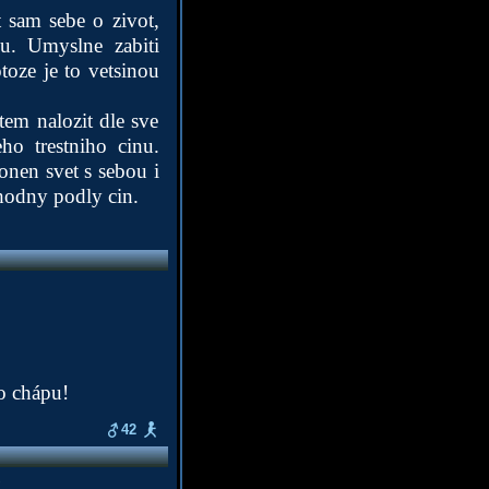
 sam sebe o zivot,
ou. Umyslne zabiti
toze je to vetsinou
tem nalozit dle sve
ho trestniho cinu.
onen svet s sebou i
hodny podly cin.
o chápu!
42
..