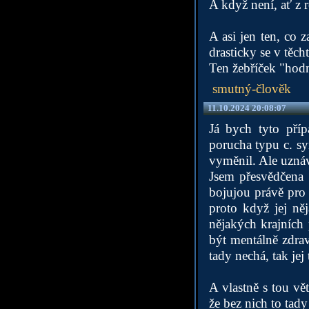
A když není, ať z 
A asi jen ten, co 
drasticky se v tě
Ten žebříček "hodn
smutný-člověk
11.10.2024 20:08:07
Já bych tyto pří
porucha typu c. sy
vyměnil. Ale uznáv
Jsem přesvědčena 
bojujou právě pro 
proto když jej ně
nějakých krajních
být mentálně zdravá
tady nechá, tak jej
A vlastně s tou vě
že bez nich to tady