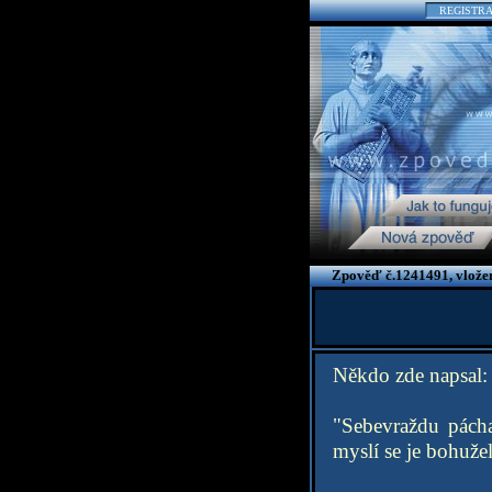
REGISTR
Zpověď č.1241491, vložen
Někdo zde napsal:
"Sebevraždu pácha
myslí se je bohužel