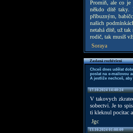
Promiň, ale co je 
někdo dítě taky.
příbuzným, babičc
našich podmínkách
netahá dítě, už ta
rodič, tak musíš vž
Soraya
Zaslaná rozhřešení
Chceš dnes udělat dob
poslat na e-mailovou a
A jestliže nechceš, aby
17.10.2024 14:40:24
V takovych zkratec
sobectvi. Je to spi
ti kleknul pocitac
Jgc
13.10.2024 01:08:09