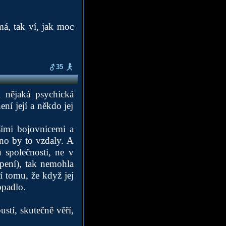
má, tak ví, jak moc
35
 nějaká psychická
ní její a někdo jej
šími bojovnicemi a
vno by to vzdaly. A
 společnosti, ne v
pení), tak nemohla
ří tomu, že když jej
opadlo.
stí, skutečně věří,