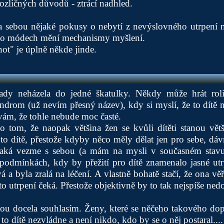
rozličných důvodů - ztrácí nadhled.
za sebou nějaké pokusy o nebytí z nevýslovného utrpení 
chto módech mění mechanismy myšlení.
ot" je úplně někde jinde.
pady neházela do jedné škatulky. Někdy může hrát roli
ndrom (už nevím přesný název), kdy si myslí, že to dítě ne
ám, že tohle nebude moc časté.
o tom, že naopak většina žen se kvůli dítěti stanou vět
to dítě, přestože kdyby něco měly dělat jen pro sebe, dá
jaká vezme s sebou (a mám na mysli v současném stavu
 podmínkách, kdy by přežití pro dítě znamenalo jasné utr
 a byla zralá na léčení. A vlastně bohatě stačí, že ona vě
 to utrpení čeká. Přestože objektivně by to tak nejspíše ned
tou docela souhlasím. Ženy, které se něčeho takového dopu
 to dítě nezvládne a není nikdo, kdo by se o něj postaral....