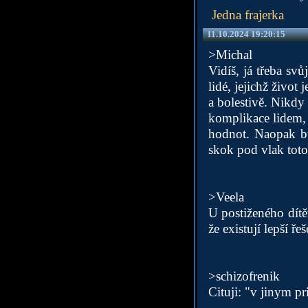
Jedna frajerka
11.10.2024 19:20:15
>Michal
Vidíš, já třeba sv
lidé, jejichž život
a bolestivě. Nikdy
komplikace lidem, 
hodnot. Naopak b
skok pod vlak toto 
>Veela
U postiženého dítět
že existují lepší řeš
>schizofrenik
Cituji: "v jiny