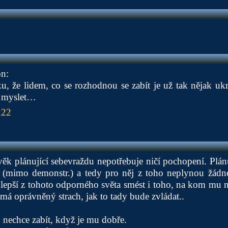
on:
u, že lidem, co se rozhodnou se zabít je už tak nějak uk
 myslet…
222
ěk plánující sebevraždu nepotřebuje ničí pochopení. Plánu
 (mimo demonstr.) a tedy pro něj z toho neplynou žádn
lepší z tohoto odporného světa smést i toho, na kom mu ne
 má oprávněný strach, jak to tady bude zvládat..
 nechce zabít, když je mu dobře.