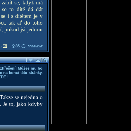
a zabít se, když má
se to dítě dá dát
e i s dítětem je v
ct, tak ať do toho
í, pokud jsi jednou
85
:
VYMAZAT
ozhřešení! Můžeš mu ho
 na konci této stránky.
ZDE
!
 Takze se nejedna o
n. Je to, jako kdyby