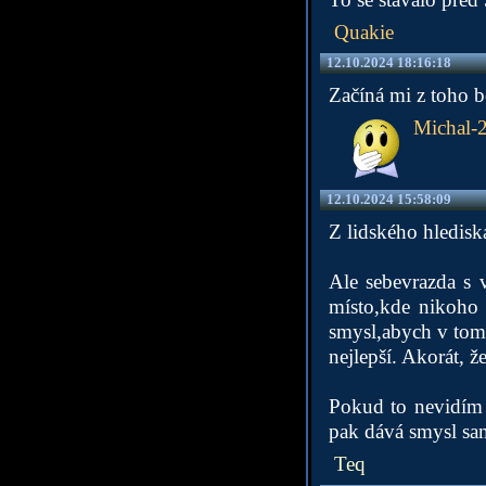
Quakie
12.10.2024 18:16:18
Začíná mi z toho 
Michal-
12.10.2024 15:58:09
Z lidského hledisk
Ale sebevrazda s v
místo,kde nikoho 
smysl,abych v tom 
nejlepší. Akorát, ž
Pokud to nevidím t
pak dává smysl sa
Teq