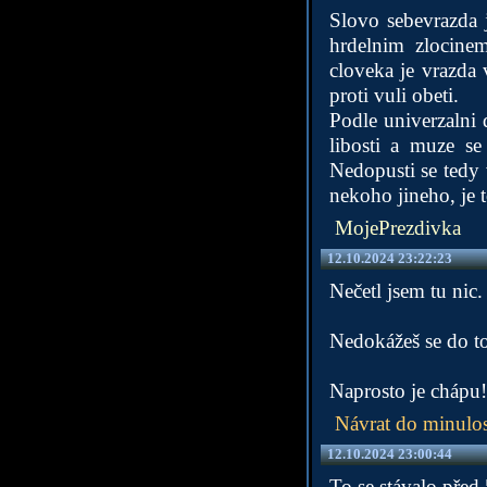
Slovo sebevrazda 
hrdelnim zlocinem
cloveka je vrazda 
proti vuli obeti.
Podle univerzalni 
libosti a muze se
Nedopusti se tedy 
nekoho jineho, je 
MojePrezdivka
12.10.2024 23:22:23
Nečetl jsem tu nic
Nedokážeš se do to
Naprosto je chápu
Návrat do minulos
12.10.2024 23:00:44
To se stávalo před 