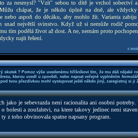
to za nesmysl? "Vzít" sebou to dítě je vrchol sobectví 
 Můžu chápat, že je někdo úplně na dně, ale vždycky 
e nebo aspoň do děcáku, aby mohlo žít. Varianta zabiju s
 snad největší svinstvo. Když už si nemůže rodič pomo
k mu tím podělá život až dost. A ne, nemám proto pochopen
dycky najít řešení.
E-MAIL
rý skutek ? Pomoz výše uvedenému hříšníkovi tím, že mu dáš nějaké r
dresu, kterou uvedl u zpovědi, nebo napsat veřejně vyplněním formuláře
 pod tvou přezdívkou mohl vystupovat ještě někdo jiný, zaregistruj si ji
h jako je sebevrazda neni racionalita ani osobni potreby.
s o bolesti a zoufalstvi, na ktere takovy jedinec neni stave
 a ty z toho obvinovala spatne napsany program.