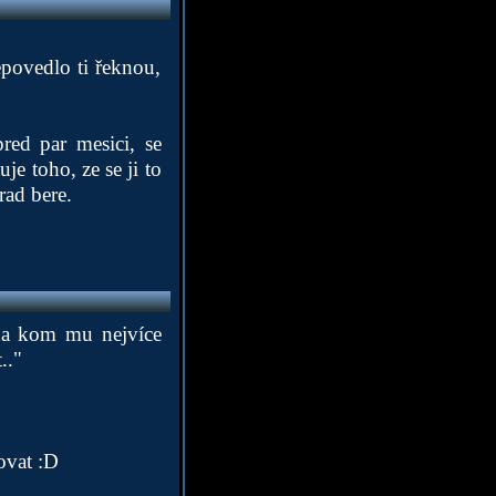
epovedlo ti řeknou,
red par mesici, se
je toho, ze se ji to
rad bere.
 na kom mu nejvíce
.."
ovat :D