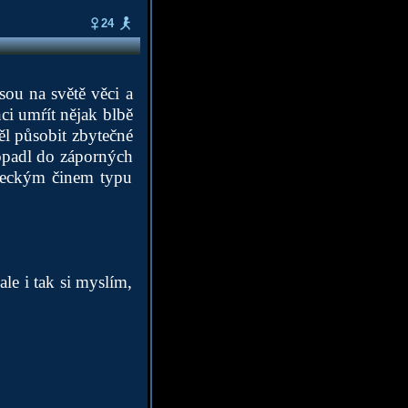
24
sou na světě věci a
hci umŕít nějak blbě
ěl působit zbytečné
ropadl do záporných
beckým činem typu
ale i tak si myslím,