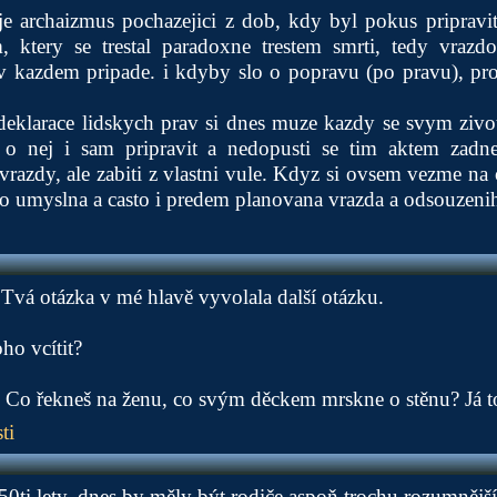
je archaizmus pochazejici z dob, kdy byl pokus pripravit
, ktery se trestal paradoxne trestem smrti, tedy vrazd
v kazdem pripade. i kdyby slo o popravu (po pravu), pro
deklarace lidskych prav si dnes muze kazdy se svym zivo
 o nej i sam pripravit a nedopusti se tim aktem zadne
vrazdy, ale zabiti z vlastni vule. Kdyz si ovsem vezme na 
to umyslna a casto i predem planovana vrazda a odsouzeni
. Tvá otázka v mé hlavě vyvolala další otázku.
ho vcítit?
! Co řekneš na ženu, co svým děckem mrskne o stěnu? Já t
ti
50ti lety, dnes by měly být rodiče aspoň trochu rozumnější.