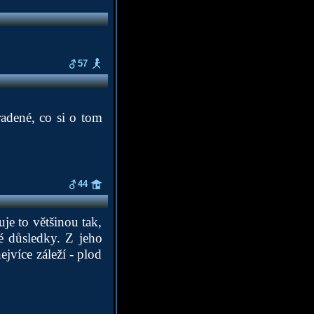
57
radené, co si o tom
44
je to většinou tak,
é důsledky. Z jeho
jvíce záleží - plod