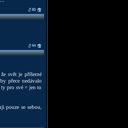
80
44
že svět je příšerné
 by přece nedávalo
ty pro své = jen to
uji pouze se sebou,