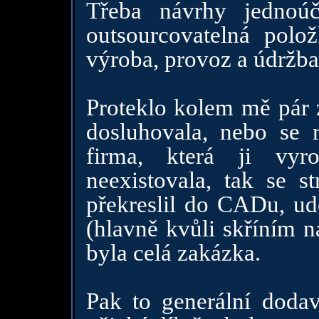
Třeba návrhy jednoúč
outsourcovatelná polo
výroba, provoz a údržba
Proteklo kolem mě pár z
dosluhovala, nebo se r
firma, která ji vyr
neexistovala, tak se s
překreslil do CADu, ud
(hlavně kvůli skříním n
byla celá zakázka.
Pak to generální dodav