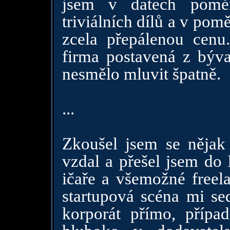
jsem v datech poměr
triviálních dílů a v po
zcela přepálenou cenu.
firma postavená z býva
nesmělo mluvit špatně.
...
Zkoušel jsem se nějak 
vzdal a přešel jsem do 
ičaře a všemožné freel
startupová scéna mi sed
korporát přímo, přípa