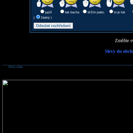
jupííí
tak bacha
držím palec
to je fuk
(
žádný )
Změňte sv
Slevy do obch
REKLAMA