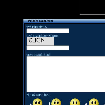
Přidání rozhřešení
TVÁ PŘEZDÍVKA:
OPIŠ BEZPEČNOSTNÍ KOD:
TEXT ROZHŘEŠENÍ:
PŘILOŽ SMAILÍKA: