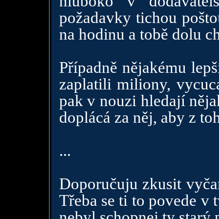
hluboko v dodavatel
požadavky tichou poštou
na hodinu a tobě dolu c
Případně nějakému lep
zaplatili miliony, vycu
pak v nouzi hledají nějak
doplácá za něj, aby z to
...
Doporučuju zkusit vyča
Třeba se ti to povede v 
nebyl schopnej ty starý 