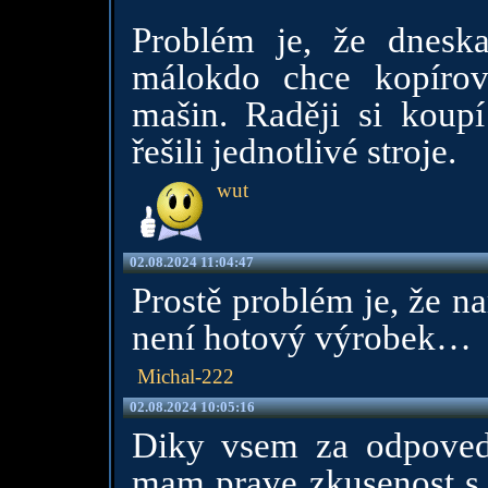
Problém je, že dnesk
málokdo chce kopírova
mašin. Raději si koup
řešili jednotlivé stroje.
wut
02.08.2024 11:04:47
Prostě problém je, že n
není hotový výrobek…
Michal-222
02.08.2024 10:05:16
Diky vsem za odpovedi
mam prave zkusenost s 