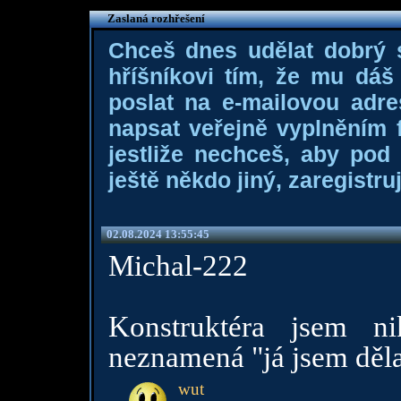
Zaslaná rozhřešení
Chceš dnes udělat dobrý
hříšníkovi tím, že mu dá
poslat na e-mailovou adre
napsat veřejně vyplněním f
jestliže nechceš, aby pod
ještě někdo jiný, zaregistruj
02.08.2024 13:55:45
Michal-222
Konstruktéra jsem n
neznamená "já jsem děla
wut