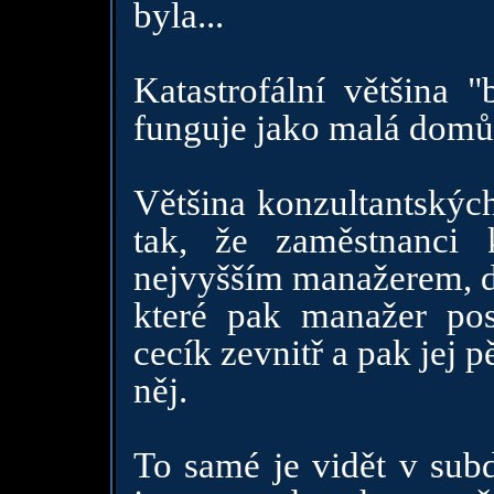
byla...
Katastrofální většina "b
funguje jako malá domů
Většina konzultantských
tak, že zaměstnanci
nejvyšším manažerem, da
které pak manažer pos
cecík zevnitř a pak jej 
něj.
To samé je vidět v subd