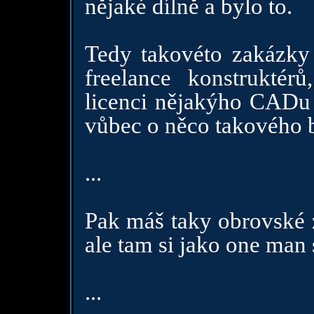
nějaké dílně a bylo to.
Tedy takovéto zakázky s
freelance konstrukté
licenci nějakýho CADu 
vůbec o něco takového b
...
Pak máš taky obrovské z
ale tam si jako one man
...