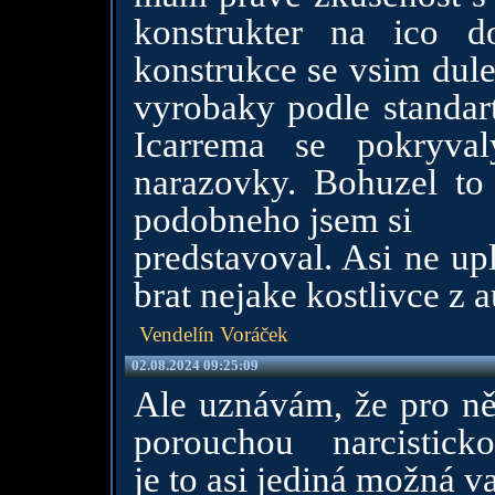
konstrukter na ico d
konstrukce se vsim dule
vyrobaky podle standart
Icarrema se pokryva
narazovky. Bohuzel to
podobneho jsem si
predstavoval. Asi ne up
brat nejake kostlivce z 
Vendelín Voráček
02.08.2024 09:25:09
Ale uznávám, že pro n
porouchou narcisticko-
je to asi jediná možná va