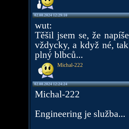
02.08.2024 12:29:10
wut:
Těšil jsem se, že napíš
vždycky, a když né, tak
plný blbců...
Michal-222
02.08.2024 12:24:24
Michal-222
Engineering je služba...