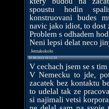
ktery budou na zaca
spoustu hodin spal
konstruovani budes m
navic jako idiot, to dost
Problem s odhadem hodi
Neni lepsi delat neco ji
Jentakokolo
01.08.2024 16:12:54
V cechach jsem se s tim 
V Nemecku to jde, potk
zacatek bez kontaktu be
to udelal tak ze pracov
si najimali vetsi korpor
ne delal sam na svoje 