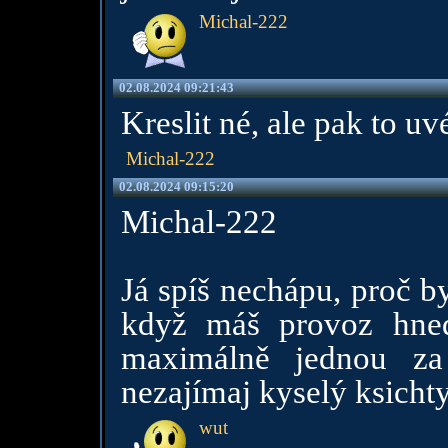
Michal-222
02.08.2024 09:21:43
Kreslit né, ale pak to uv
Michal-222
02.08.2024 09:15:20
Michal-222
Já spíš nechápu, proč by
když máš provoz hned
maximálně jednou za
nezajímaj kyselý ksicht
wut