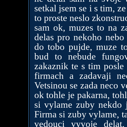
setkal jsem se i s tim, ze
to proste neslo zkonstruo
sam ok, muzes to na z
delas pro nekoho nebo
do tobo pujde, muze to
bud to nebude fungov
zakaznik te s tim posle 
firmach a zadavaji ne
Vetsinou se zada neco v
ok tohle je pakarna, to
si vylame zuby nekdo 
Firma si zuby vylame, ta
vedouci vyvoje dela