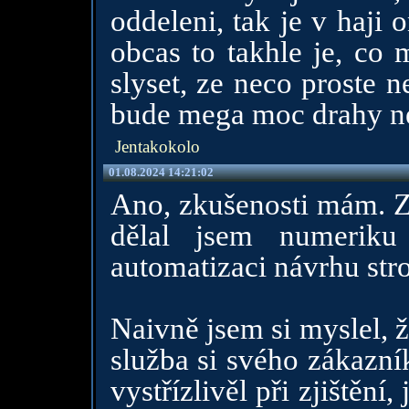
oddeleni, tak je v haji 
obcas to takhle je, co 
slyset, ze neco proste 
bude mega moc drahy neb
Jentakokolo
01.08.2024 14:21:02
Ano, zkušenosti mám. Zal
dělal jsem numeriku
automatizaci návrhu stro
Naivně jsem si myslel, ž
služba si svého zákazní
vystřízlivěl při zjištění