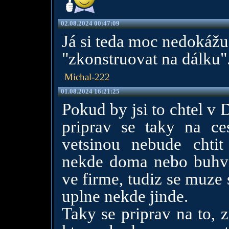
02.08.2024 00:47:09
Já si teda moc nedokážu 
"zkonstruovat na dálku".
Michal-222
01.08.2024 16:21:25
Pokud by jsi to chtel v 
priprav se taky na ce
vetsinou nebude chtit
nekde doma nebo buhvi 
ve firme, tudiz se muze
uplne nekde jinde.
Taky se priprav na to, z