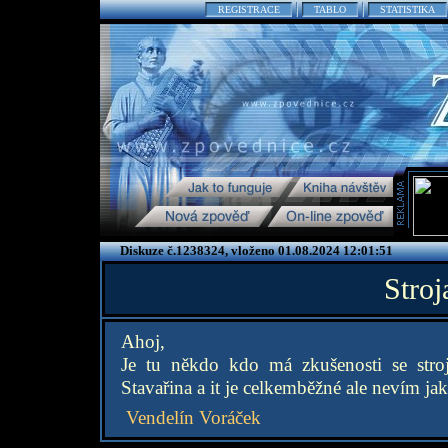
REGISTRACE
TABLO
STATISTIKA
Diskuze č.1238324, vloženo 01.08.2024 12:01:51
Stroj
Ahoj,
Je tu někdo kdo má zkušenosti se stroj
Stavařina a it je celkemběžné ale nevím jak 
Vendelín Voráček