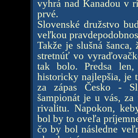
vyhrá nad Kanadou v r
prvé.
Slovenské družstvo bud
veľkou pravdepodobnosť
Takže je slušná šanca, 
stretnúť vo vyraďovačk
tak bolo. Predsa len,
historicky najlepšia, j
za zápas Česko - Sl
šampionát je u vás, za
rivalitu. Napokon, keb
bol by to oveľa príjemne
čo by bol následne veľm