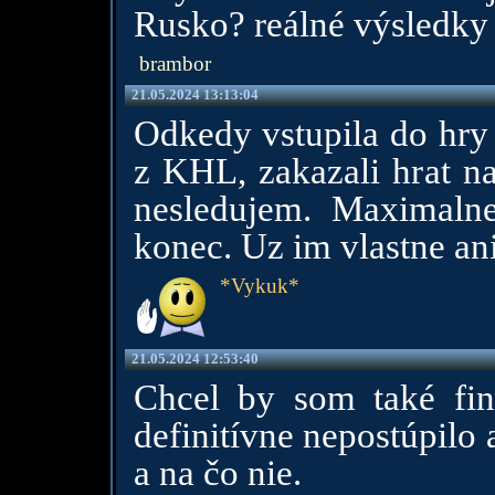
Rusko? reálné výsledky
brambor
21.05.2024 13:13:04
Odkedy vstupila do hry
z KHL, zakazali hrat n
nesledujem. Maximalne
konec. Uz im vlastne an
*Vykuk*
21.05.2024 12:53:40
Chcel by som také finá
definitívne nepostúpilo 
a na čo nie.