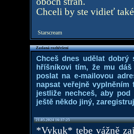
oboch strán.
Chceli by ste vidieť také
Starscream
Zaslaná rozhřešení
Chceš dnes udělat dobrý
hříšníkovi tím, že mu dá
poslat na e-mailovou adre
napsat veřejně vyplněním f
jestliže nechceš, aby pod
ještě někdo jiný, zaregistruj
21.05.2024 16:37:25
*Vykuk* tebe vážně zaj