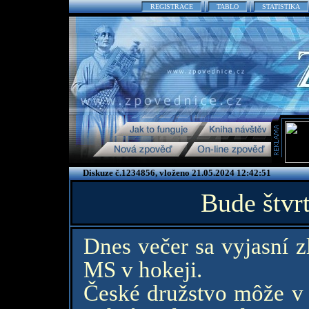
REGISTRACE
TABLO
STATISTIKA
Diskuze č.1234856, vloženo 21.05.2024 12:42:51
Bude štvr
Dnes večer sa vyjasní z
MS v hokeji.
České družstvo môže v s