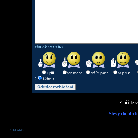
PŘILOŽ SMAILÍKA:
jupííí
tak bacha
držím palec
to je fuk
(
žádný )
Změňte sv
Slevy do obch
REKLAMA