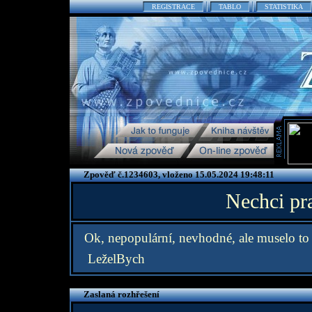
REGISTRACE
TABLO
STATISTIKA
Zpověď č.1234603, vloženo 15.05.2024 19:48:11
Nechci pra
Ok, nepopulární, nevhodné, ale muselo to
LeželBych
Zaslaná rozhřešení