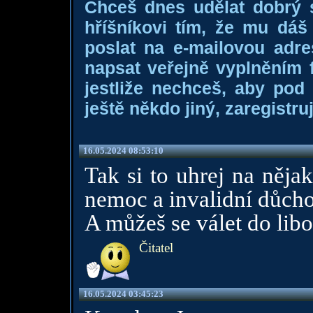
Chceš dnes udělat dobrý
hříšníkovi tím, že mu dá
poslat na e-mailovou adre
napsat veřejně vyplněním f
jestliže nechceš, aby pod
ještě někdo jiný, zaregistruj
16.05.2024 08:53:10
Tak si to uhrej na něja
nemoc a invalidní důch
A můžeš se válet do libos
Čitatel
16.05.2024 03:45:23