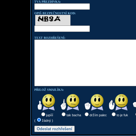
TVÁ PŘEZDÍVKA:
OPIŠ BEZPEČNOSTNÍ KOD:
TEXT ROZHŘEŠENÍ:
PŘILOŽ SMAILÍKA:
jupííí
tak bacha
držím palec
to je fuk
(
žádný )