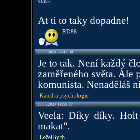
At ti to taky dopadne!
RD88
15.05.2024 20:47:30
Je to tak. Není každý č
zaměřeného světa. Ale p
komunista. Nenaděláš ni
Katedra psychologie
15.05.2024 19:59:37
Veela: Díky díky. Hol
makat".
LeželBych