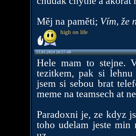
chudák chytne a akorát 
Měj na paměti;
Vím, že 
high on life
15.05.2024 20:57:49
Hele mam to stejne. V
tezitkem, pak si lehnu
jsem si sebou brat tele
meme na teamsech at ne
Paradoxni je, ze kdyz j
toho udelam jeste min 
uz.