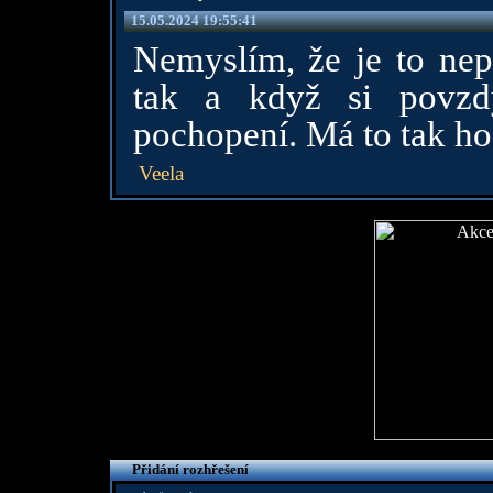
15.05.2024 19:55:41
Nemyslím, že je to ne
tak a když si povzd
pochopení. Má to tak hod
Veela
Přidání rozhřešení