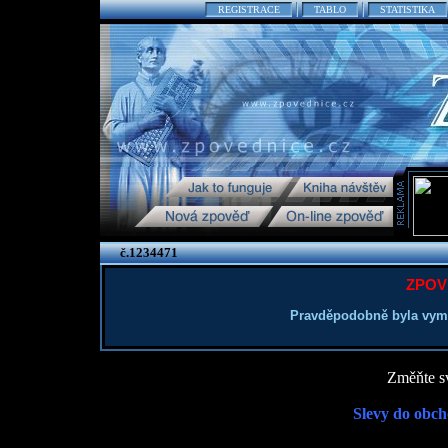
REGISTRACE
TABLO
STATISTIKA
č.1234471
ZPOV
Pravděpodobně byla vym
Změňte sv
Slevy do obch