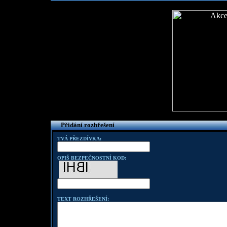
Přidání rozhřešení
TVÁ PŘEZDÍVKA:
OPIŠ BEZPEČNOSTNÍ KOD:
TEXT ROZHŘEŠENÍ: