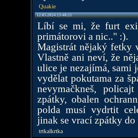
Quakie
12.05.2024 23:48:21
Líbí se mi, že furt exi
primátorovi a nic.." :).
Magistrát nějaký fetky 
Vlastně ani neví, že něj
ulice je nezajímá, sami 
vydělat pokutama za šp
nevymačkneš, policaj
zpátky, obalen ochran
polda musí vydrtit cel
jinak se vrací zpátky do 
trtkalkrtka