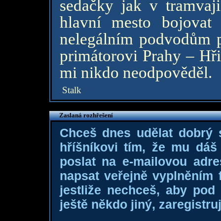
sedačky jak v tramvaj
hlavní mesto bojovat 
nelegálním podvodům p
primátorovi Prahy – Hři
mi nikdo neodpověděl.
Stalk
Zaslaná rozhřešení
Chceš dnes udělat dobrý
hříšníkovi tím, že mu dá
poslat na e-mailovou adre
napsat veřejně vyplněním f
jestliže nechceš, aby pod
ještě někdo jiný, zaregistruj