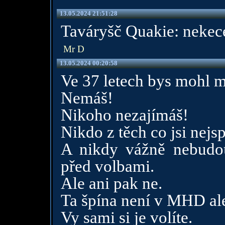
13.05.2024 21:51:28
Taváryšč Quakie: nekece
Mr D
13.05.2024 00:20:58
Ve 37 letech bys mohl m
Nemáš!
Nikoho nezajímáš!
Nikdo z těch co jsi nejsp
A nikdy vážně nebudo
před volbami.
Ale ani pak ne.
Ta špína není v MHD ale
Vy sami si je volíte.