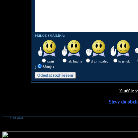
PŘILOŽ SMAILÍKA:
jupííí
tak bacha
držím palec
to je fuk
(
žádný )
Změňte sv
Slevy do obch
REKLAMA