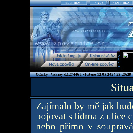
REGISTRACE
TABLO
STATISTIKA
Otázky - Vzkazy č.1234461, vloženo 12.05.2024 23:26:29
Situ
Zajímalo by mě jak bud
bojovat s lidma z ulice 
nebo přímo v soupravá