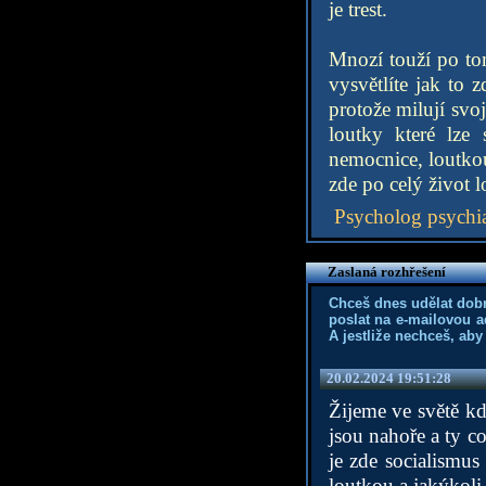
je trest.
Mnozí touží po tom
vysvětlíte jak to
protože milují svo
loutky které lze
nemocnice, loutkou
zde po celý život 
Psycholog psychia
Zaslaná rozhřešení
Chceš dnes udělat dob
poslat na e-mailovou a
A jestliže nechceš, aby
20.02.2024 19:51:28
Žijeme ve světě kd
jsou nahoře a ty co
je zde socialismu
loutkou a jakýkoli