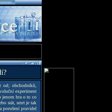
KONTAKT
í?
z od; obchodníků,
 evoluční experiment
o jenom hra o to co
bo stát, smrt je tak
za porušení pravidel