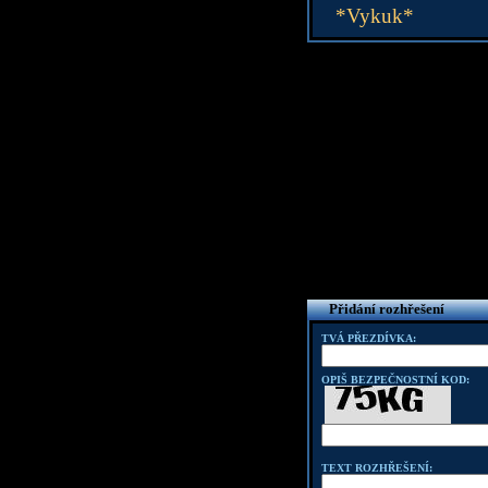
*Vykuk*
Přidání rozhřešení
TVÁ PŘEZDÍVKA:
OPIŠ BEZPEČNOSTNÍ KOD:
TEXT ROZHŘEŠENÍ: