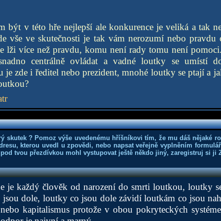
 být v této hře nejlepší ale konkurence je veliká a tak n
 zde vše ve skutečnosti je tak vám nerozumí nebo pravdu
je lži více než pravdu, komu není rady tomu není pomoci.
 snadno centrálně ovládat a vadné loutky se umístí 
 je zde i ředitel nebo prezident, mnohé loutky se ptají a j
loutkou?
tr
rý skutek ? Pomoz výše uvedenému hříšníkovi tím, že mu dáš nějaké r
dresu, kterou uvedl u zpovědi, nebo napsat veřejně vyplněním formuláře
 pod tvou přezdívkou mohl vystupovat ještě někdo jiný, zaregistruj si ji
e je každý člověk od narození do smrti loutkou, loutky se
 jsou dole, loutky co jsou dole závidí loutkám co jsou naho
s nebo kapitalismus protože v obou pokryteckých systém
 odpor je naivní a marný.