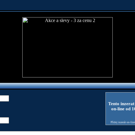
Tento inzerat
on-line od 
Přidej inzerát on-lin