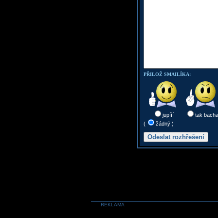
PŘILOŽ SMAILÍKA:
jupííí
tak bach
(
žádný )
REKLAMA