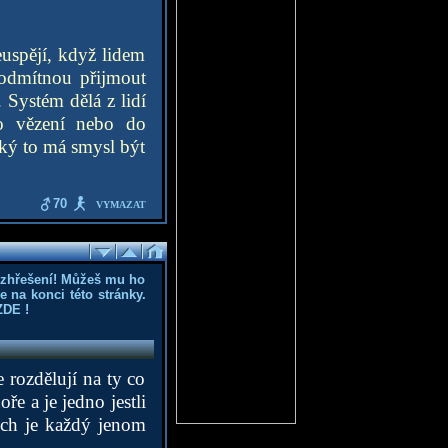
euspějí, když lidem
 odmítnou přijmout
 Systém dělá z lidí
do vězení nebo do
aký to má smysl být
70
VYMAZAT
ozhřešení! Můžeš mu ho
 na konci této stránky.
ZDE
!
 rozdělují na ty co
ře a je jedno jestli
ech je každý jenom