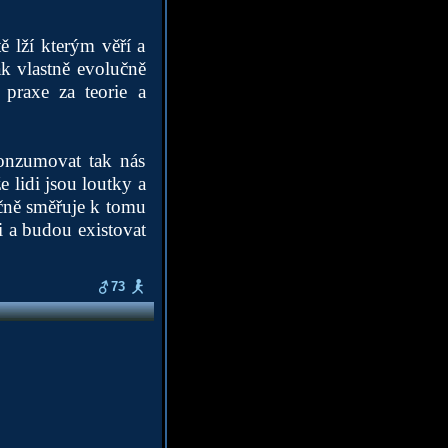
ě lží kterým věří a
jak vlastně evolučně
 praxe za teorie a
konzumovat tak nás
e lidi jsou loutky a
učně směřuje k tomu
i a budou existovat
73