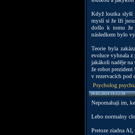
Když loutka slyší 
myslí si že lži jso
došlo k tomu že s
následkem bylo vy
Teorie byla zakáz
evoluce vyhnala z p
jakákoli naděje na
že robot prezident
v rezervacích pod
Psycholog psychia
20.02.2024 19:12:58
Nepomahaji im, ked
Lebo normalny clov
Pretoze ziadna AI, 