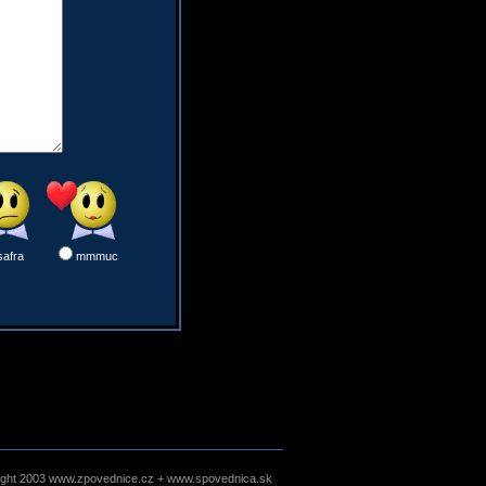
safra
mmmuc
ight 2003 www.zpovednice.cz + www.spovednica.sk