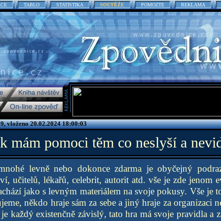
ACE
TABLO
STATISTIKA
SOUTĚŽE
POMOZTE
REKLAMA
9, vloženo 20.02.2024 18:00:03
ak mám pomoci těm co neslyší a nevid
mnohé levně nebo dokonce zdarma je obyčejný podra
ví, učitelů, lékařů, celebrit, autorit atd. vše je zde jenom
achází jako s levným materiálem na svoje pokusy. Vše je t
eme, někdo hraje sám za sebe a jiný hraje za organizaci ne
je každý existenčně závislý, tato hra má svoje pravidla a 