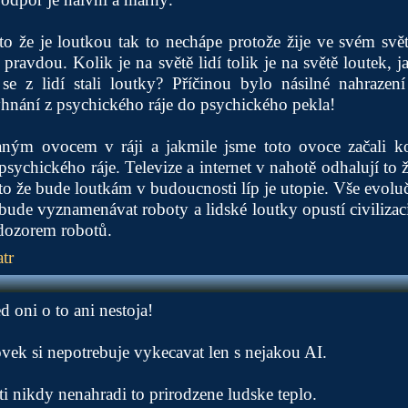
to že je loutkou tak to nechápe protože žije ve svém svět
u pravdou. Kolik je na světě lidí tolik je na světě loutek, 
e z lidí stali loutky? Příčinou bylo násilné nahrazení
hnání z psychického ráje do psychického pekla!
aným ovocem v ráji a jakmile jsme toto ovoce začali 
sychického ráje. Televize a internet v nahotě odhalují to ž
 to že bude loutkám v budoucnosti líp je utopie. Vše evol
 bude vyznamenávat roboty a lidské loutky opustí civilizac
 dozorem robotů.
tr
 oni o to ani nestoja!
ek si nepotrebuje vykecavat len s nejakou AI.
ti nikdy nenahradi to prirodzene ludske teplo.