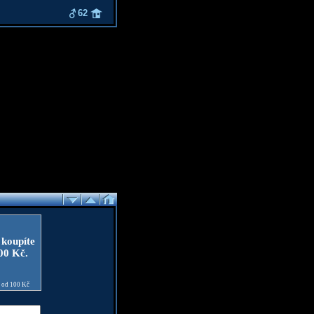
62
 koupíte
100 Kč.
e od 100 Kč