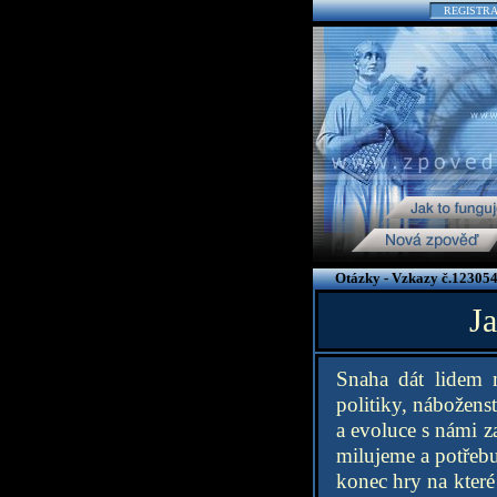
REGISTR
Otázky - Vzkazy č.123054
J
Snaha dát lidem 
politiky, náboženst
a evoluce s námi z
milujeme a potřebuj
konec hry na které 