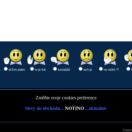
a
držím palec
to je fuk
tumáááš
ach jo
no nééé ?!
Změňte svoje cookies preference
Slevy do obchodu...
NOTINO
...aktuálně.
Copyr