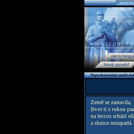
REGISTR
Neprofesionální umělecká
Země se zastavila,
život ti z rukou pa
na leccos schází síl
a slunce nezapadá.