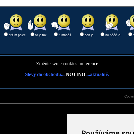
a
držím palec
to je fuk
tumáááš
ach jo
no nééé ?!
Změňte svoje cookies preference
Slevy do obchodu...
NOTINO
...aktuálně.
Copyr
Používáme sou