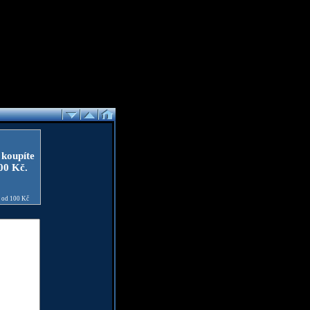
 koupíte
100 Kč.
e od 100 Kč