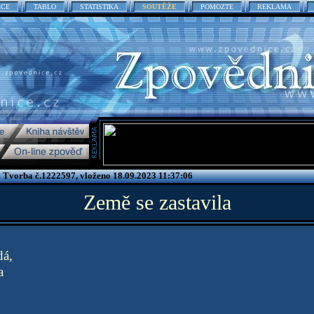
ACE
TABLO
STATISTIKA
SOUTĚŽE
POMOZTE
REKLAMA
 Tvorba č.1222597, vloženo 18.09.2023 11:37:06
Země se zastavila
dá,
a