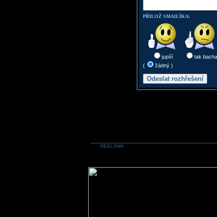
PŘILOŽ SMAILÍKA:
jupííí
tak bach
(
žádný )
REKLAMA