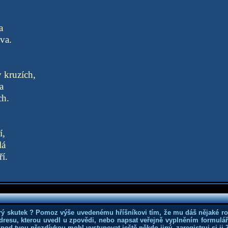
a
áva.
v kruzích,
a
ch.
í,
lá
í.
rý skutek ? Pomoz výše uvedenému hříšníkovi tím, že mu dáš nějaké r
dresu, kterou uvedl u zpovědi, nebo napsat veřejně vyplněním formuláře
 pod tvou přezdívkou mohl vystupovat ještě někdo jiný, zaregistruj si ji