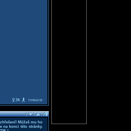
34
VYMAZAT
ozhřešení! Můžeš mu ho
 na konci této stránky.
ZDE
!