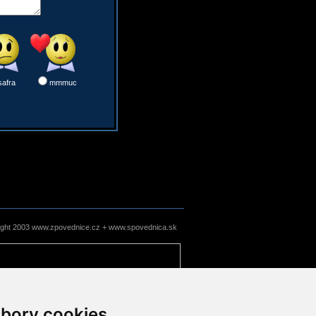
safra
mmmuc
ight 2003 www.zpovednice.cz + www.spovednica.sk
bory cookies