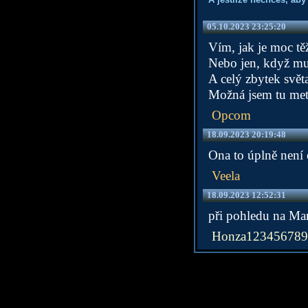
05.10.2023 23:25:20
Vím, jak je moc t
Nebo jen, když mu 
A celý zbytek světa
Možná jsem tu meta
Opcom
18.09.2023 20:19:48
Ona to úplně není e
Veela
18.09.2023 12:52:31
při pohledu na Ma
Honza123456789