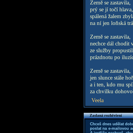
Země se zastavila,
prý se jí točí hlava,
spálená žalem zbyl
na ní jen loňská tr
Země se zastavila,
nechce dál chodit 
ze služby propustil
prázdnotu po iluzí
Země se zastavila,
jen slunce stále hoř
a i ten, kdo mu spí
za chvilku dohovoř
Veela
Zaslaná rozhřešení
Chceš dnes udělat dob
poslat na e-mailovou a
A jestliže nechceš, aby