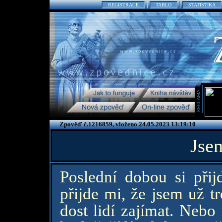
REGISTRACE
TABLO
STATISTIKA
Zpověď č.1216859, vloženo 24.05.2023 13:19:10
Jse
Poslední dobou si přijd
přijde mi, že jsem už t
dost lidí zajímat. Nebo