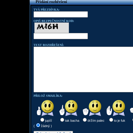
Přidání rozhřešení
TVÁ PŘEZDÍVKA:
OPIŠ BEZPEČNOSTNÍ KOD:
TEXT ROZHŘEŠENÍ:
PŘILOŽ SMAILÍKA:
jupííí
tak bacha
držím palec
to je fuk
(
žádný )