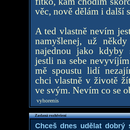
fitko, kam chodím skoro
věc, nově dělám i další s
A ted vlastně nevím jes
namyšlenej, už někdy 
najednou jako kdyby s
jestli na sebe nevyvíjí
mě spoustu lidí nezaj
chci vlastně v životě ží
ve svým. Nevím co se o
vyhorenis
Zaslaná rozhřešení
Chceš dnes udělat dobrý