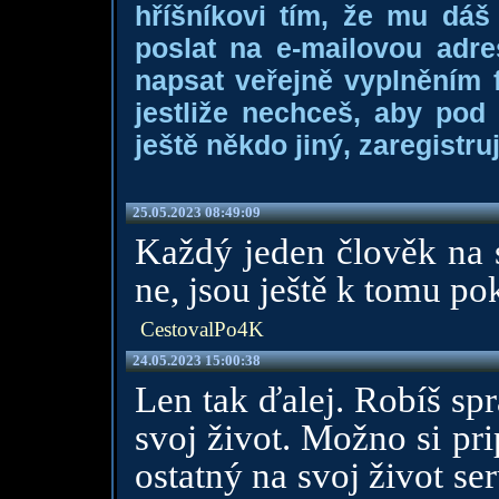
hříšníkovi tím, že mu dá
poslat na e-mailovou adre
napsat veřejně vyplněním f
jestliže nechceš, aby pod
ještě někdo jiný, zaregistruj
25.05.2023 08:49:09
Každý jeden člověk na sv
ne, jsou ještě k tomu pok
CestovalPo4K
24.05.2023 15:00:38
Len tak ďalej. Robíš spr
svoj život. Možno si pri
ostatný na svoj život se