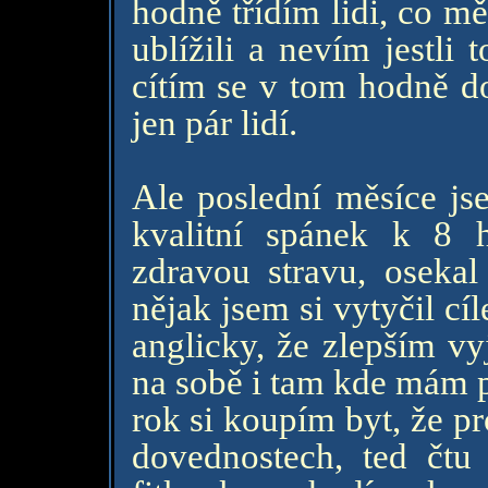
hodně třídím lidi, co m
ublížili a nevím jestli
cítím se v tom hodně do
jen pár lidí.
Ale poslední měsíce js
kvalitní spánek k 8 h
zdravou stravu, osekal
nějak jsem si vytyčil c
anglicky, že zlepším vy
na sobě i tam kde mám p
rok si koupím byt, že p
dovednostech, ted čtu