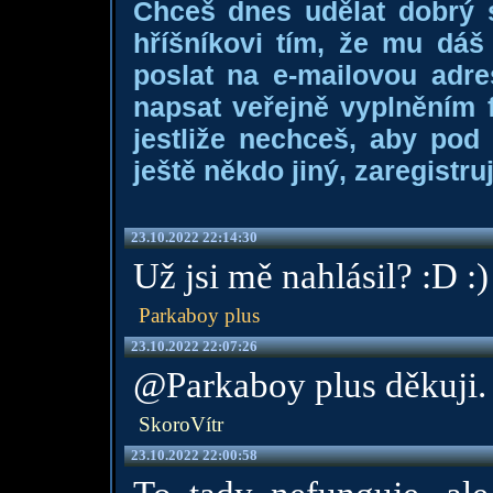
Chceš dnes udělat dobrý
hříšníkovi tím, že mu dá
poslat na e-mailovou adre
napsat veřejně vyplněním f
jestliže nechceš, aby pod
ještě někdo jiný, zaregistruj
23.10.2022 22:14:30
Už jsi mě nahlásil? :D :)
Parkaboy plus
23.10.2022 22:07:26
@Parkaboy plus děkuji.
SkoroVítr
23.10.2022 22:00:58