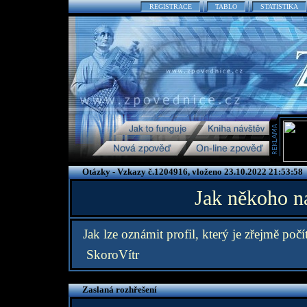
REGISTRACE
TABLO
STATISTIKA
Otázky - Vzkazy č.1204916, vloženo 23.10.2022 21:53:58
Jak někoho na
Jak lze oznámit profil, který je zřejmě poč
SkoroVítr
Zaslaná rozhřešení