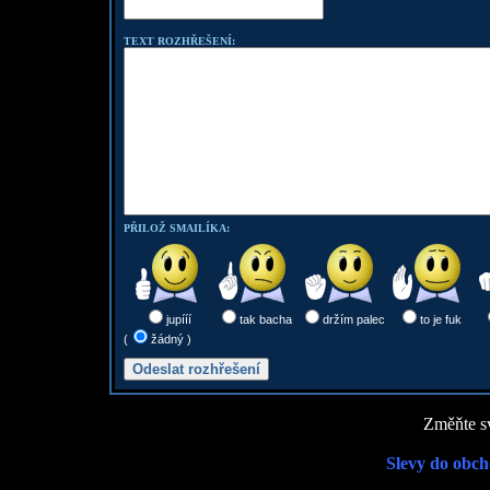
TEXT ROZHŘEŠENÍ:
PŘILOŽ SMAILÍKA:
jupííí
tak bacha
držím palec
to je fuk
(
žádný )
Změňte sv
Slevy do obch