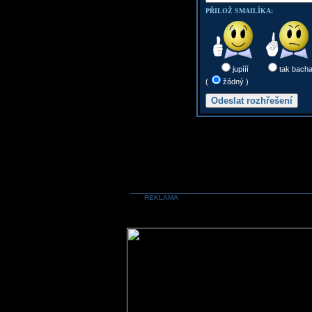
PŘILOŽ SMAILÍKA:
jupííí
tak bach
(
žádný )
REKLAMA