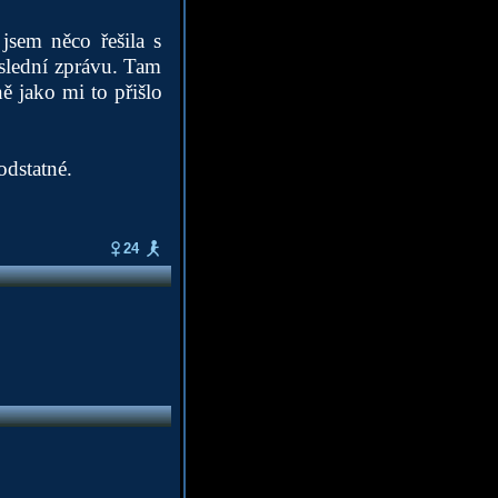
jsem něco řešila s
oslední zprávu. Tam
ně jako mi to přišlo
odstatné.
24