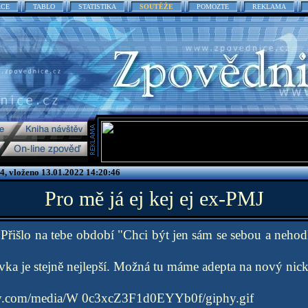
ACE
TABLO
STATISTIKA
SOUTĚŽE
POMOZTE
REKLAMA
4, vloženo 13.01.2022 14:20:46
Pro mě já ej kej ej ex-PMJ
. Přišlo na tebe období "Chci být jen sám se sebou a neh
dívka je stejně nejlepší. Možná tu máme adepta na nový nick
phy.com/media/W 0c3xcZ3F1d0EYYb0f/giphy.gif