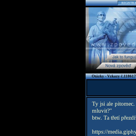
REGISTR
Otázky - Vzkazy č.118617
Ty jsi ale pitomec
mluvit?"
btw. Ta třetí přez
https://media.gi