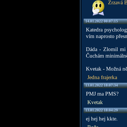
Zrzavá B
14.01.2022 00:07:15
Katedra psychologi
vím naprosto přes
Dáda - Zlomil mi 
Čuchám minimálně
Kvetak - Možná něj
Jedna frajerka
13.01.2022 18:07:34
PMJ ma PMS?
Kvetak
13.01.2022 18:04:29
ej hej hej kkte.