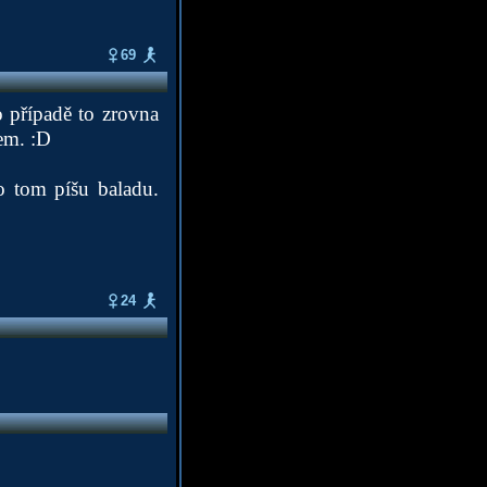
69
o případě to zrovna
em. :D
o tom píšu baladu.
24