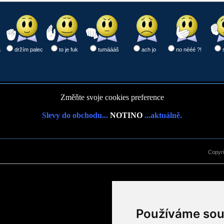
a
držím palec
to je fuk
tumáááš
ach jo
no nééé ?!
Změňte svoje cookies preference
Slevy do obchodu...
NOTINO
...aktuálně.
Copyr
Používáme sou