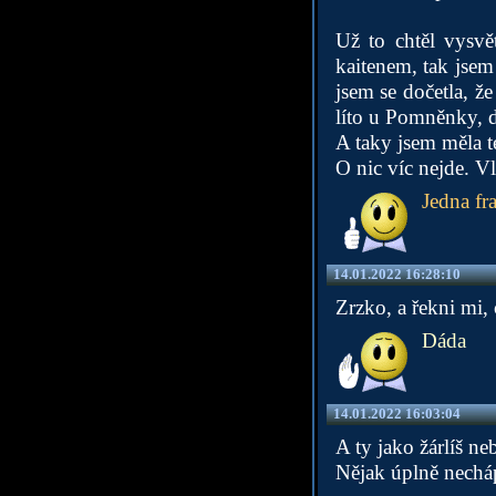
Už to chtěl vysvě
kaitenem, tak jsem
jsem se dočetla, že
líto u Pomněnky, 
A taky jsem měla t
O nic víc nejde. V
Jedna fra
14.01.2022 16:28:10
Zrzko, a řekni mi, 
Dáda
14.01.2022 16:03:04
A ty jako žárlíš ne
Nějak úplně nechá