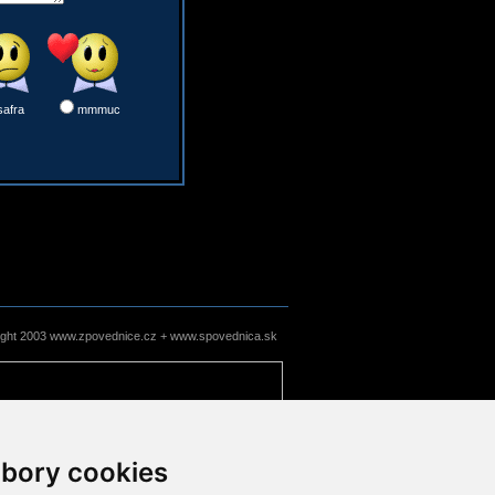
safra
mmmuc
ight 2003 www.zpovednice.cz + www.spovednica.sk
bory cookies