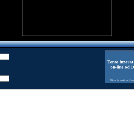
Tento inzerat
on-line od 
Přidej inzerát on-lin