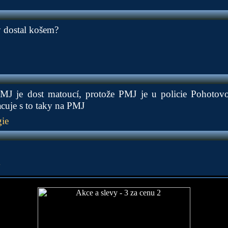
 dostal košem?
MJ je dost matoucí, protože PMJ je u policie Pohotov
acuje s to taky na PMJ
ie
ý