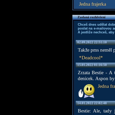
Jedna frajerka
Zaslaná rozhřešení
Chceš dnes udělat dob
poslat na e-mailovou a
A jestliže nechceš, aby
02.09.2022 22:51:10
Takže pms neměl pm
*Deadcool*
15.01.2022 01:16:50
Zrzata Bestie - A
denicek. Aspon bys
Jedna fra
14.01.2022 22:02:48
Bestie: Ale, tady