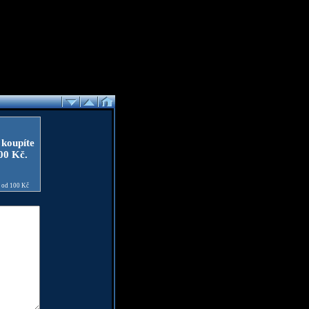
 koupíte
100 Kč.
e od 100 Kč