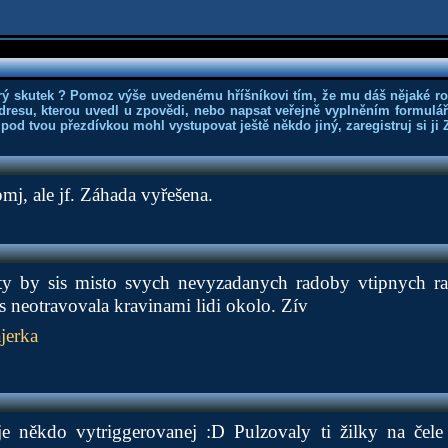
rý skutek ? Pomoz výše uvedenému hříšníkovi tím, že mu dáš nějaké r
dresu, kterou uvedl u zpovědi, nebo napsat veřejně vyplněním formuláře
 pod tvou přezdívkou mohl vystupovat ještě někdo jiný, zaregistruj si ji
j, ale jf. Záhada vyřešena.
 ty by sis misto svych nevyzadanych radoby vtipnych ra
 neotravovala kravinami lidi okolo. Zív
jerka
 je někdo vytriggerovanej :D Pulzovaly ti žilky na čele