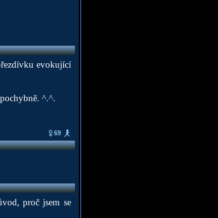
přezdívku evokující
epochybně. ^.^.
69
ůvod, proč jsem se