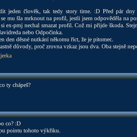
tlit jeden člověk, tak tedy story time. :D Před pár dny 
 se mu šla mrknout na profil, jestli jsem odpověděla na p
 si ex-pmj nechal smazat profil. Což mi přijde škoda. Stej
davidreda nebo Odpočinka.
en den děsné nutkání někomu říct, že je pitomec.
lastně důvody, proč zrovna vzkaz jsou dva. Oba stejně nep
jerka
co ty chápeš?
bo co? :D
pu pointu tohoto výkřiku.