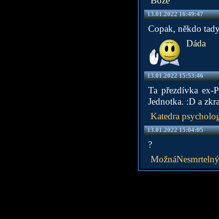
Bože
13.01.2022 16:49:47
Copak, někdo tady
Dáda
13.01.2022 15:53:46
Ta přezdívka ex-P
Jednotka. :D a zkr
Katedra psycholog
13.01.2022 15:04:05
?
MožnáNesmrteln