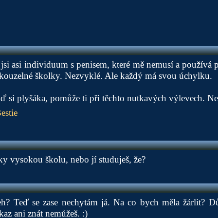
 jsi asi individuum s penisem, které mě nemusí a používá 
kouzelné školky. Nezvyklé. Ale každý má svou úchylku.
řiď si plyšáka, pomůže ti při těchto nutkavých výlevech. N
estie
ky vysokou školu, nebo jí studuješ, že?
eh? Teď se zase nechytám já. Na co bych měla žárlit? D
kaz ani znát nemůžeš. :)