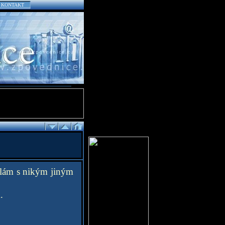
KONTAKT
odlám s nikým jiným
.