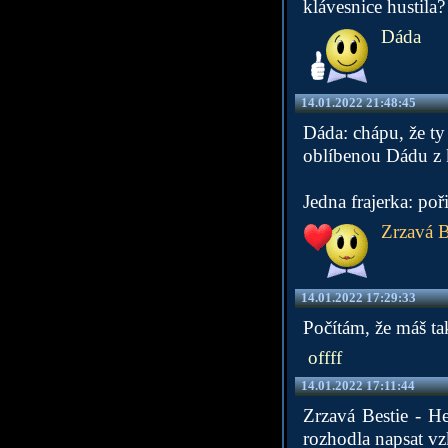
klávesnice hustila?
Dáda
14.01.2022 21:48:45
Dáda: chápu, že ty
oblíbenou Dádu z 
Jedna frajerka: po
Zrzavá B
14.01.2022 17:29:33
Počítám, že máš ta
offff
14.01.2022 17:11:44
Zrzavá Bestie - H
rozhodla napsat vz