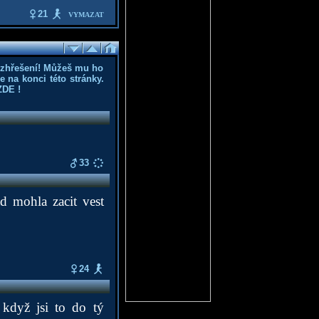
21
VYMAZAT
ozhřešení! Můžeš mu ho
 na konci této stránky.
ZDE
!
33
d mohla zacit vest
24
 když jsi to do tý