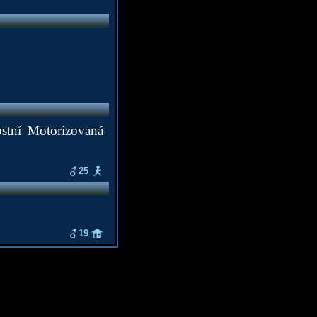
ostní Motorizovaná
25
19