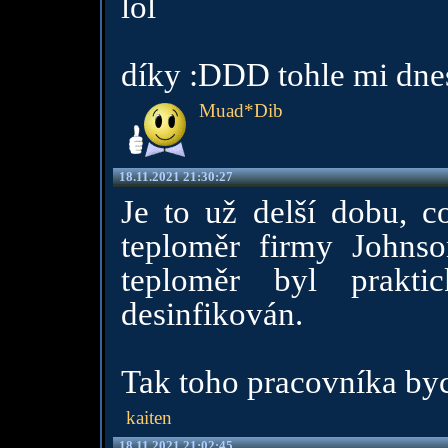
lol
díky :DDD tohle mi dnes 
Muad*Dib
18.11.2021 21:30:27
Je to už delší dobu, c
teploměr firmy Johns
teploměr byl prakti
desinfikován.
Tak toho pracovníka bych
kaiten
18.11.2021 21:02:45