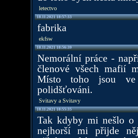
letectvo
18.11.2021 18:57:33
fabrika
ekfsw
18.11.2021 18:56:39
Nemorální práce - napří
členové všech mafií m
Místo toho jsou ve 
polidšťováni.
Svitavy a Svitavy
18.11.2021 18:55:35
Tak kdyby mi nešlo o 
nejhorší mi přijde n