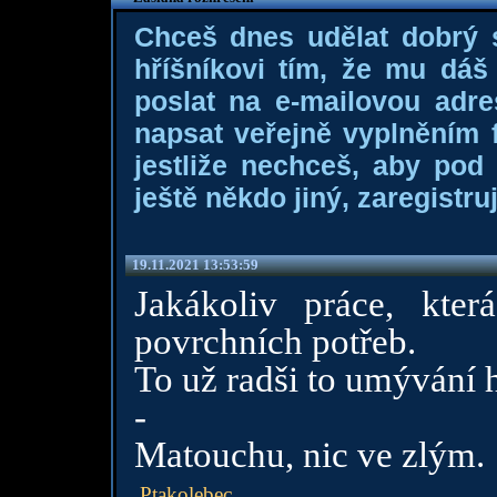
Chceš dnes udělat dobrý
hříšníkovi tím, že mu dá
poslat na e-mailovou adre
napsat veřejně vyplněním f
jestliže nechceš, aby pod
ještě někdo jiný, zaregistruj
19.11.2021 13:53:59
Jakákoliv práce, kter
povrchních potřeb.
To už radši to umývání h
-
Matouchu, nic ve zlým.
Ptakolebec