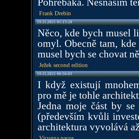
Pohřebáka. Nesnáším ten
Frank Drebin
19.11.2021 01:15:20
Něco, kde bych musel li
omyl. Obecně tam, kde
musel bych se chovat ně
Ježek second edition
19.11.2021 00:56:03
I když existují mnohem
pro mě je tohle architekt
Jedna moje část by se 
(především kvůli invest
architektura vyvolává a
Vicugna pacos