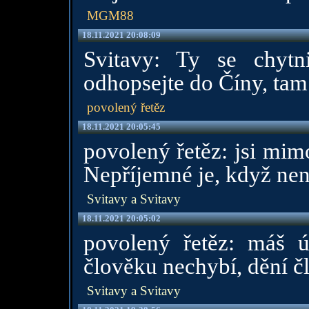
MGM88
18.11.2021 20:08:09
Svitavy: Ty se chytn
odhopsejte do Číny, tam 
povolený řetěz
18.11.2021 20:05:45
povolený řetěz: jsi mim
Nepříjemné je, když nen
Svitavy a Svitavy
18.11.2021 20:05:02
povolený řetěz: máš ú
člověku nechybí, dění č
Svitavy a Svitavy