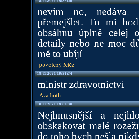
18.11.2021 19:38:56
nevim no, nedával
přemejšlet. To mi hod
obsáhnu úplně celej o
detaily nebo ne moc důl
mě to ubíjí
povolený řetěz
18.11.2021 19:31:34
ministr zdravotnictví
Azathoth
18.11.2021 19:04:30
Nejhnusnější a nejhl
obskakovat malé rozež
do toho bych nešla nikd