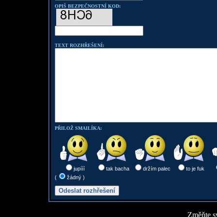
OPIŠ BEZPEČNOSTNÍ KOD:
TEXT ROZHŘEŠENÍ:
PŘILOŽ SMAILÍKA:
jupííí
tak bacha
držím palec
to je fuk
(
žádný )
Změňte sv