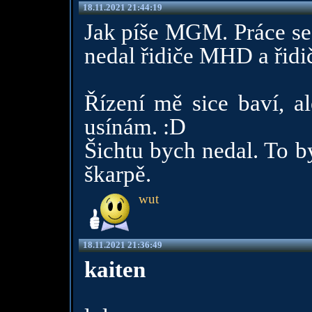
18.11.2021 21:44:19
Jak píše MGM. Práce se 
nedal řidiče MHD a řidi
Řízení mě sice baví, a
usínám. :D
Šichtu bych nedal. To b
škarpě.
wut
18.11.2021 21:36:49
kaiten