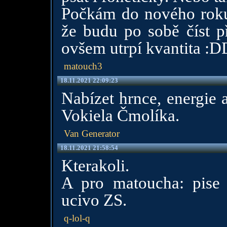
Počkám do nového roku 
že budu po sobě číst p
ovšem utrpí kvantita :D
matouch3
18.11.2021 22:09:23
Nabízet hrnce, energie 
Vokiela Čmolíka.
Van Generator
18.11.2021 21:58:54
Kterakoli.
A pro matoucha: pise 
ucivo ZS.
q-lol-q