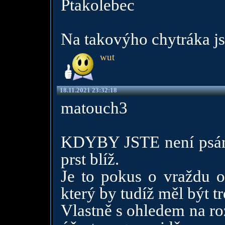
Ptakolebec
Na takovýho chytráka jsm
wut
18.11.2021 23:32:18
matouch3
KDYBY JSTE není psáno
prst blíž.
Je to pokus o vraždu o
který by tudíž měl být tr
Vlastně s ohledem na roz