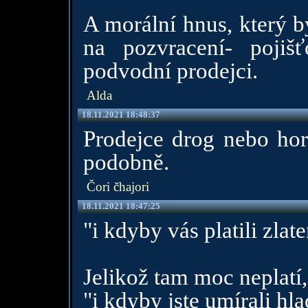
A morální hnus, který b
na pozvracení- pojiš
podvodní prodejci.
Alda
18.11.2021 18:48:37
Prodejce drog nebo hor
podobně.
Čori čhajori
18.11.2021 18:47:25
"i kdyby vás platili zlat
Jelikož tam moc neplatí,
"i kdyby jste umírali hl