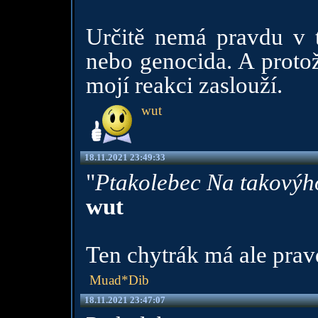
Určitě nemá pravdu v 
nebo genocida. A protož
mojí reakci zaslouží.
wut
18.11.2021 23:49:33
"
Ptakolebec Na takovýho
wut
Ten chytrák má ale prav
Muad*Dib
18.11.2021 23:47:07