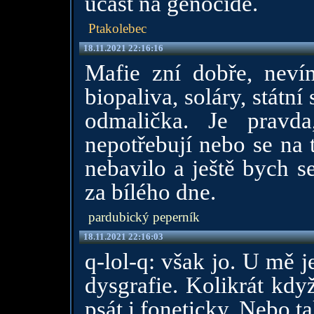
účast na genocidě.
Ptakolebec
18.11.2021 22:16:16
Mafie zní dobře, neví
biopaliva, soláry, státn
odmalička. Je pravd
nepotřebují nebo se na 
nebavilo a ještě bych s
za bílého dne.
pardubický peperník
18.11.2021 22:16:03
q-lol-q: však jo. U mě 
dysgrafie. Kolikrát kd
psát i foneticky. Nebo ta