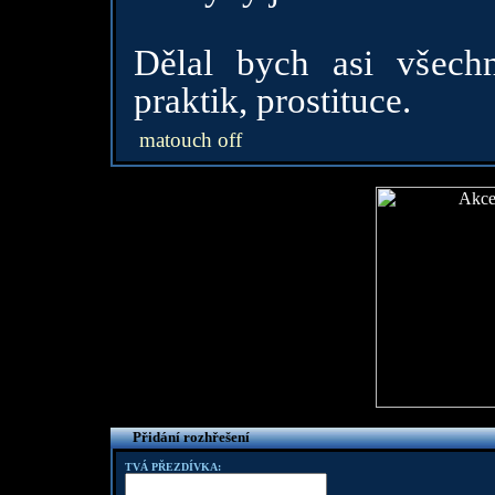
Dělal bych asi všech
praktik, prostituce.
matouch off
Přidání rozhřešení
TVÁ PŘEZDÍVKA: