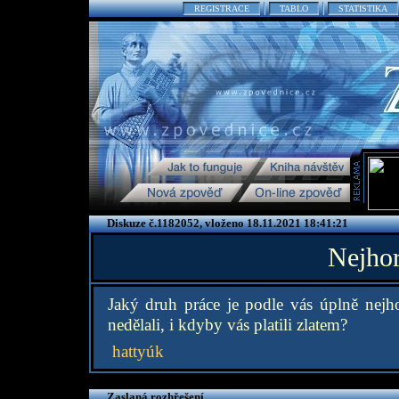
REGISTRACE
TABLO
STATISTIKA
Diskuze č.1182052, vloženo 18.11.2021 18:41:21
Nejhor
Jaký druh práce je podle vás úplně nejh
nedělali, i kdyby vás platili zlatem?
hattyúk
Zaslaná rozhřešení