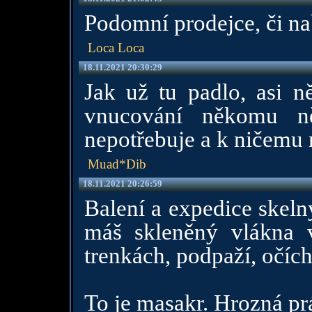
Podomní prodejce, či nab
Loca Loca
18.11.2021 20:30:29
Jak už tu padlo, asi ně
vnucování někomu n
nepotřebuje a k ničemu
Muad*Dib
18.11.2021 20:26:59
Balení a expedice skelný
máš skleněný vlákna 
trenkách, podpaží, očíc
To je masakr. Hrozná pr