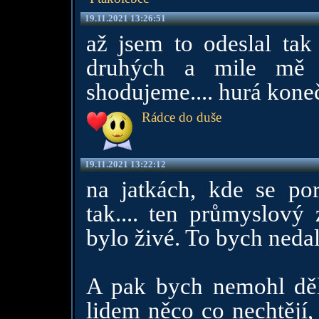
19.11.2021 13:26:51
až jsem to odeslal tak 
druhých a mile mě 
shodujeme.... hurá kone
Rádce do duše
19.11.2021 13:22:12
na jatkách, kde se por
tak.... ten průmyslový
bylo živé. To bych nedal
A pak bych nemohl děl
lidem něco co nechtějí,