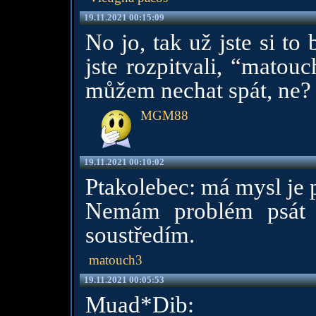
19.11.2021 00:15:09
No jo, tak už jste si to
jste rozpitvali, “matouc
můžem nechat spát, ne?
MGM88
19.11.2021 00:10:02
Ptakolebec: má mysl je p
Nemám problém psát 
soustředím.
matouch3
19.11.2021 00:05:53
Muad*Dib: