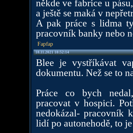
někde ve fabrice u pásu
a ještě se maká v nepřet
A pak práce s lidma ty
pracovník banky nebo n
Fapfap
18.11.2021 18:52:14
Blee je vystříkávat va
dokumentu. Než se to nauč
Práce co bych nedal,
pracovat v hospici. Pot
nedokázal- pracovník k
lidí po autonehodě, to j