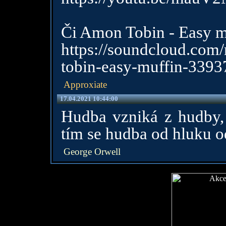
Či Amon Tobin - Easy m
https://soundcloud.com
tobin-easy-muffin-339
Approxiate
17.04.2021 10:44:00
Hudba vzniká z hudby,
tím se hudba od hluku od
George Orwell