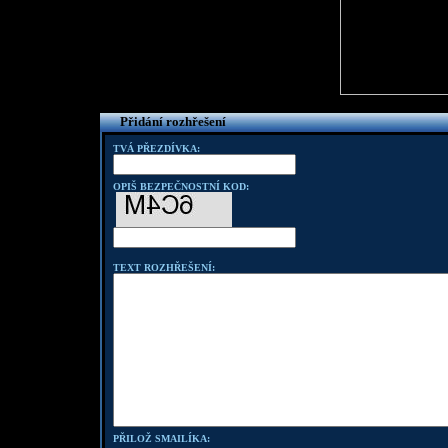
Přidání rozhřešení
TVÁ PŘEZDÍVKA:
OPIŠ BEZPEČNOSTNÍ KOD:
TEXT ROZHŘEŠENÍ:
PŘILOŽ SMAILÍKA: