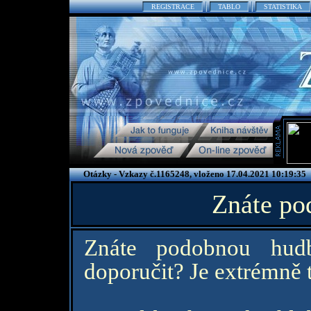
REGISTRACE
TABLO
STATISTIKA
Otázky - Vzkazy č.1165248, vloženo 17.04.2021 10:19:35
Znáte po
Znáte podobnou hud
doporučit? Je extrémně 