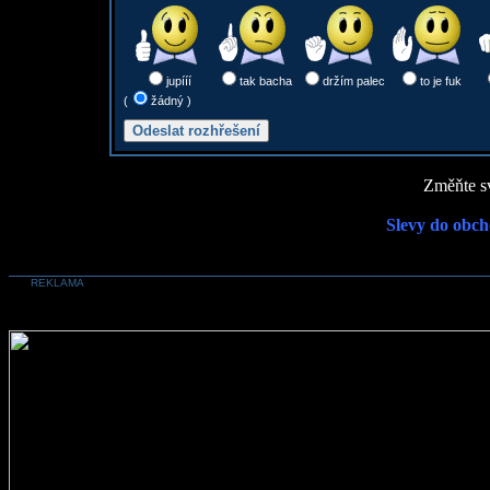
jupííí
tak bacha
držím palec
to je fuk
(
žádný )
Změňte sv
Slevy do obch
REKLAMA