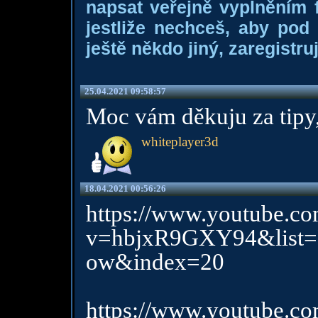
napsat veřejně vyplněním f
jestliže nechceš, aby pod
ještě někdo jiný, zaregistruj
25.04.2021 09:58:57
Moc vám děkuju za tipy,
whiteplayer3d
18.04.2021 00:56:26
https://www.youtube.c
v=hbjxR9GXY94&list=
ow&index=20
https://www.youtube.