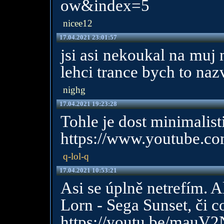
ow&index=5
nicee12
17.04.2021 23:01:57
jsi asi nekoukal na muj
lehci trance bych to naz
nighg
17.04.2021 19:23:28
Tohle je dost minimalist
https://www.youtube.
q-lol-q
17.04.2021 10:53:21
Asi se úplně netrefím. A
Lorn - Sega Sunset, či c
https://youtu.be/mauV