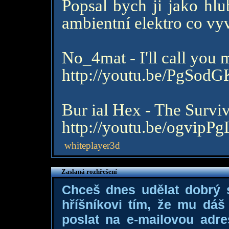
Popsal bych ji jako hlu
ambientní elektro co vy
No_4mat - I'll call you 
http://youtu.be/PgSo
Bur ial Hex - The Surv
http://youtu.be/ogvipP
whiteplayer3d
Zaslaná rozhřešení
Chceš dnes udělat dobrý
hříšníkovi tím, že mu dá
poslat na e-mailovou adre